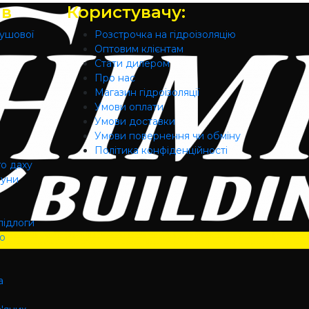
ів
Користувачу:
душової
Розстрочка на гідроізоляцію
Оптовим клієнтам
Стати дилером
Про нас
Магазин гідроізоляції
Умови оплати
Умови доставки
Умови повернення чи обміну
Політика конфіденційності
го даху
ауни
підлоги
го
а