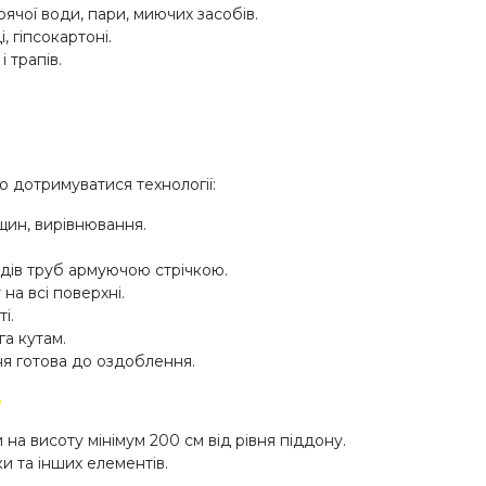
рячої води, пари, миючих засобів.
, гіпсокартоні.
 трапів.
о дотримуватися технології:
щин, вирівнювання.
одів труб армуючою стрічкою.
на всі поверхні.
і.
га кутам.
ня готова до оздоблення.
у
 на висоту мінімум 200 см від рівня піддону.
и та інших елементів.