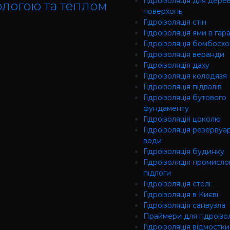
Гідроізоляція для дере
ологою та теплом
поверхонь
Гідроізоляція стін
Гідроізоляція ями в гар
Гідроізоляція бомбосх
Гідроізоляція веранди
Гідроізоляція даху
Гідроізоляція колодязя
Гідроізоляція підвалів
Гідроізоляція бутового
фундаменту
Гідроізоляція цоколю
Гідроізоляція резервуар
води
Гідроізоляція будинку
Гідроізоляція промисло
підлоги
Гідроізоляція cтелі
Гідроізоляція в Києві
Гідроізоляція санвузла
Праймери для гідроізол
Гідроізоляція відмостки