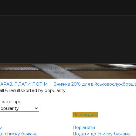
АРАЗ, ПЛАТИ ПОТІМ
Знижка 20% для військовослужбовці
ll 6 results
Sorted by popularity
 категорії
Розпродаж
и
Порівняти
о списку бажань
Додати до списку бажань