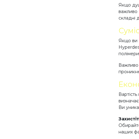
Якщо душ
важливо 
складні 
Суміс
Якщо ви 
Hyperdes
полімери
Важливо 
проникне
Екон
Вартість 
визначає
Ви уника
Захисті
Обирайте
наших фах