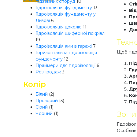
підземних споруд
10
Ст
Гідроізоляція фундаменту
13
Від
Гідроізоляція фундаменту у
Пр
Львові
6
Шв
Гідроізоляція цоколю
11
До
Гідроізоляція шиферної покрівлі
19
Техно
Гідроізоляція ями в гаражі
7
Щоб гідр
Горизонтальна гідроізоляція
фундаменту
12
Пі
Праймери для гідроізоляції
6
Гр
Розпродаж
3
Ар
Колір
Пер
Др
Білий
(2)
Кон
Прозорий
(3)
Під
Сірий
(1)
Зони 
Чорний
(1)
Гідроізол
Особливо