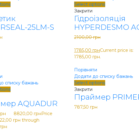
tions
Select options
Закрити
етик
Гідроізоляція
RSEAL-25LM-S
HYPERDESMO A
н
2100,00
грн
Original price was: 2100,00
1785,00
грн
Current price is:
1785,00 грн.
Порівняти
и
Додати до списку бажань
о списку бажань
Select options
tions
Закрити
Праймер PRIME
ймер AQUADUR
787,50
грн
грн
–
8820,00
грн
Price
822,00 грн through
грн