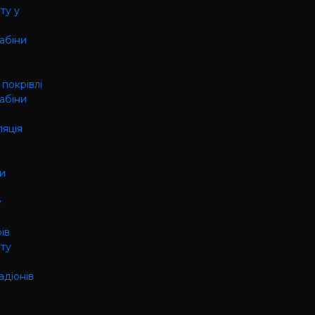
ту у
кабіни
 покрівлі
кабіни
ляція
ки
у
ів
нту
адіонів