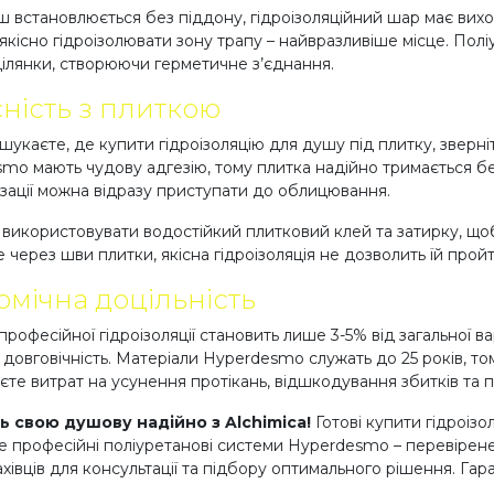
 встановлюється без піддону, гідроізоляційний шар має вихо
якісно гідроізолювати зону трапу – найвразливіше місце. Полі
ділянки, створюючи герметичне з’єднання.
ність з плиткою
шукаєте, де купити гідроізоляцію для душу під плитку, зверніт
mo мають чудову адгезію, тому плитка надійно тримається без
зації можна відразу приступати до облицювання.
використовувати водостійкий плитковий клей та затирку, щоб
 через шви плитки, якісна гідроізоляція не дозволить їй пройт
омічна доцільність
професійної гідроізоляції становить лише 3-5% від загальної в
 довговічність. Матеріали Hyperdesmo служать до 25 років, то
єте витрат на усунення протікань, відшкодування збитків та 
ть свою душову надійно з Alchimica!
Готові купити гідроіз
 професійні поліуретанові системи Hyperdesmo – перевірене
івців для консультації та підбору оптимального рішення. Гаран