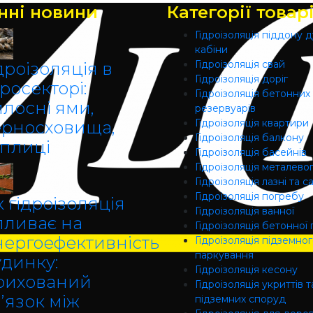
нні новини
Категорії товар
Гідроізоляція піддону 
кабіни
Гідроізоляція свай
дроізоляція в
Гідроізоляція доріг
росекторі:
Гідроізоляція бетонних
илосні ями,
резервуарів
Гідроізоляція квартири
ерносховища,
Гідроізоляція балкону
еплиці
Гідроізоляція басейнів
Гідроізоляція металево
Гідроізоляція лазні та с
Гідроізоляція погребу
 гідроізоляція
Гідроізоляція ванної
пливає на
Гідроізоляція бетонної 
нергоефективність
Гідроізоляція підземно
паркування
удинку:
Гідроізоляція кесону
рихований
Гідроізоляція укриттів т
’язок між
підземних споруд