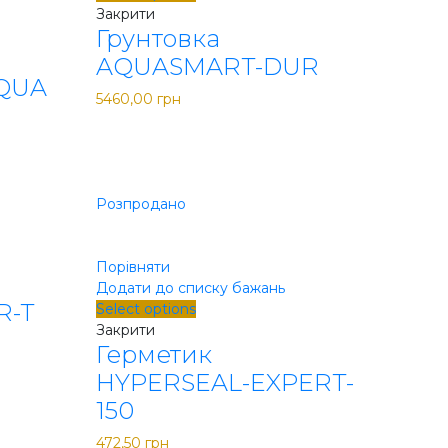
Закрити
Грунтовка
AQUASMART-DUR
QUA
5460,00
грн
 грн.
Розпродано
Порівняти
Додати до списку бажань
R-T
Select options
Закрити
Герметик
HYPERSEAL-EXPERT-
150
472,50
грн