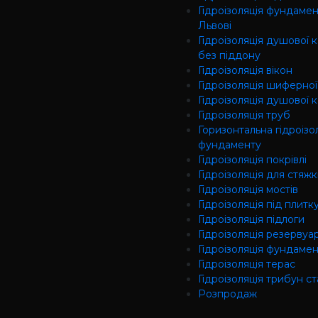
Гідроізоляція фундамен
Львові
Гідроізоляція душової 
без піддону
Гідроізоляція вікон
Гідроізоляція шиферної
Гідроізоляція душової 
Гідроізоляція труб
Горизонтальна гідроізо
фундаменту
Гідроізоляція покрівлі
Гідроізоляція для стяж
Гідроізоляція мостів
Гідроізоляція під плитк
Гідроізоляція підлоги
Гідроізоляція резервуар
Гідроізоляція фундаме
Гідроізоляція терас
Гідроізоляція трибун ст
Розпродаж