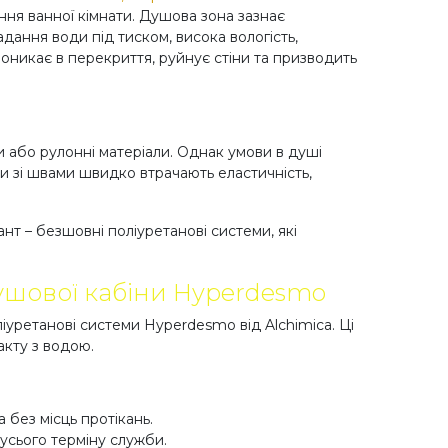
ня ванної кімнати. Душова зона зазнає
ання води під тиском, висока вологість,
роникає в перекриття, руйнує стіни та призводить
 або рулонні матеріали. Однак умови в душі
ли зі швами швидко втрачають еластичність,
ант – безшовні поліуретанові системи, які
душової кабіни Hyperdesmo
ліуретанові системи Hyperdesmo від Alchimica. Ці
акту з водою.
без місць протікань.
усього терміну служби.