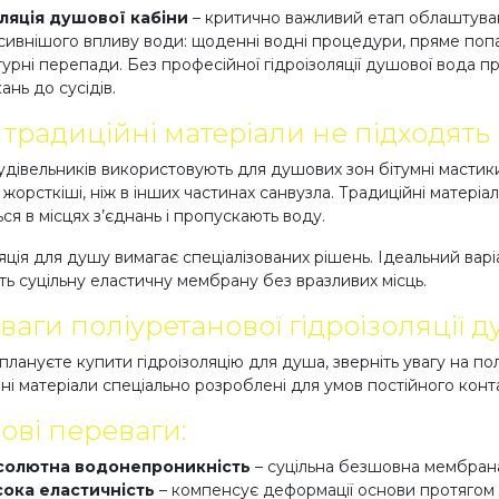
оляція душової кабіни
– критично важливий етап облаштуван
сивнішого впливу води: щоденні водні процедури, пряме попад
урні перепади. Без професійної гідроізоляції душової вода п
ань до сусідів.
 традиційні матеріали не підходять
удівельників використовують для душових зон бітумні мастики
 жорсткіші, ніж в інших частинах санвузла. Традиційні матеріа
ся в місцях з’єднань і пропускають воду.
яція для душу вимагає спеціалізованих рішень. Ідеальний варі
ь суцільну еластичну мембрану без вразливих місць.
ваги поліуретанової гідроізоляції 
плануєте купити гідроізоляцію для душа, зверніть увагу на по
йні матеріали спеціально розроблені для умов постійного конт
ові переваги:
солютна водонепроникність
– суцільна безшовна мембрана 
ока еластичність
– компенсує деформації основи протягом 