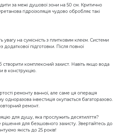
дити за межі душової зони на 50 см. Критично
уретанова гідроізоляція чудово обробляє такі
ь увагу на сумісність з плитковим клеєм. Системи
 додаткової підготовки. Після повної
 створити комплексний захист. Навіть якщо вода
и в конструкцію.
артості ремонту ванної, але саме ця операція
му одноразова інвестиція окупається багаторазово.
повторний ремонт.
оляцію для душу, яка прослужить десятиліття?
 рішення для безшовного захисту. Звертайтесь до
туємо якість до 25 років!