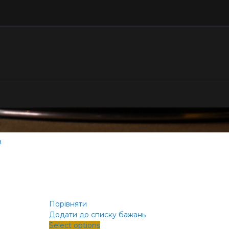
в
Порівняти
Додати до списку бажань
Select options