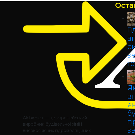
Оста
Гі
аг
с
з
т
Як
в
е
б
Alchimica — це європейський
п
виробник будівельної хімії і
зв
високоякісних гідроізоляційних