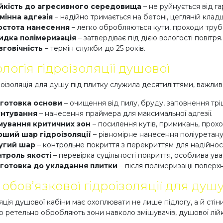
ійкість до агресивного середовища
– не руйнується від га
мінна адгезія
– надійно тримається на бетоні, цегляній кладці
остота нанесення
– легко обробляються кути, проходи труб і
идка полімеризація
– затвердіває під дією вологості повітря.
вговічність
– термін служби до 25 років.
логія гідроізоляції душової
оізоляція для душу під плитку служила десятиліттями, важлив
дготовка основи
– очищення від пилу, бруду, заповнення трі
унтування
– нанесення праймера для максимальної адгезії.
мування критичних зон
– посилення кутів, примикань, прох
ший шар гідроізоляції
– рівномірне нанесення поліуретану 
угий шар
– контрольне покриття з перекриттям для надійност
троль якості
– перевірка суцільності покриття, особлива ува
готовка до укладання плитки
– після полімеризації поверх
обов’язкової гідроізоляції для душ
яція душової кабіни має охоплювати не лише підлогу, а й стіни
 ретельно обробляють зони навколо змішувачів, душової лійк