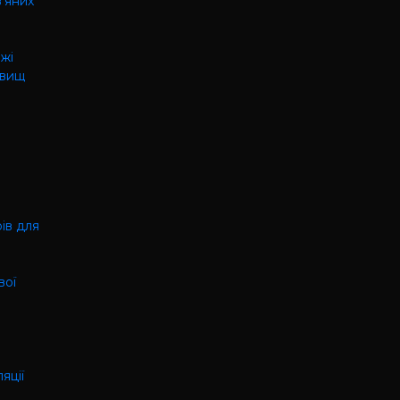
в'яних
ажі
овищ
ів для
вої
яції