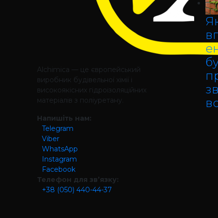
Як
в
е
б
Alchimica — це європейський
п
виробник будівельної хімії і
зв
високоякісних гідроізоляційних
матеріалів з поліуретану.
в
Напишіть нам:
Telegram
Viber
WhatsApp
Instagram
Facebook
Телефон для зв’язку:
+38 (050) 440-44-37