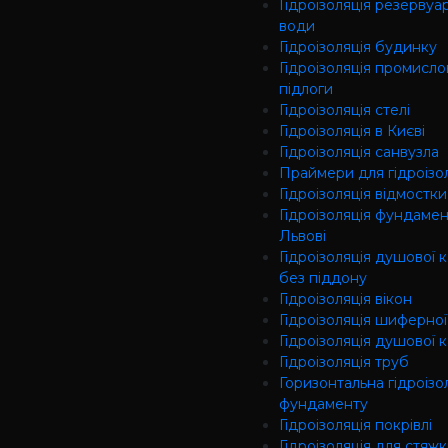
Гідроізоляція резервуар
води
Гідроізоляція будинку
Гідроізоляція промисло
підлоги
Гідроізоляція cтелі
Гідроізоляція в Києві
Гідроізоляція санвузла
Праймери для гідроізол
Гідроізоляція відмостки
Гідроізоляція фундамен
Львові
Гідроізоляція душової 
без піддону
Гідроізоляція вікон
Гідроізоляція шиферної
Гідроізоляція душової 
Гідроізоляція труб
Горизонтальна гідроізо
фундаменту
Гідроізоляція покрівлі
Гідроізоляція для стяж