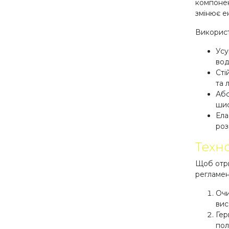
компонен
змінює е
Використ
Усу
воді
Сті
та 
Абс
шиф
Ела
роз
Техно
Щоб отри
регламен
Очи
вис
Гер
пол