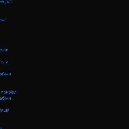
ів для
вої
яції
ту у
кабіни
 покрівлі
кабіни
ляція
ки