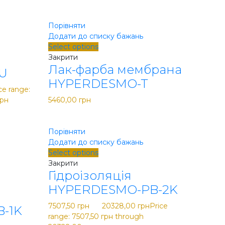
Порівняти
Додати до списку бажань
Select options
Закрити
Лак-фарба мембрана
U
HYPERDESMO-T
ce range:
грн
5460,00
грн
Порівняти
Додати до списку бажань
Select options
Закрити
Гідроізоляція
HYPERDESMO-PB-2K
7507,50
грн
–
20328,00
грн
Price
-1K
range: 7507,50 грн through