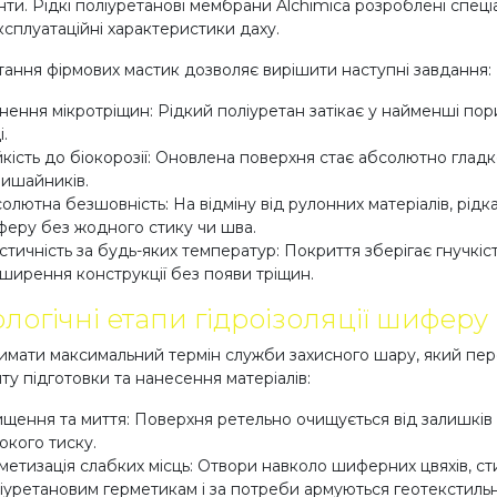
ти. Рідкі поліуретанові мембрани Alchimica розроблені спеці
ксплуатаційні характеристики даху.
ання фірмових мастик дозволяє вирішити наступні завдання:
нення мікротріщин: Рідкий поліуретан затікає у найменші по
.
йкість до біокорозії: Оновлена поверхня стає абсолютно гла
лишайників.
олютна безшовність: На відміну від рулонних матеріалів, рідк
еру без жодного стику чи шва.
стичність за будь-яких температур: Покриття зберігає гнучкіс
ширення конструкції без появи тріщин.
логічні етапи гідроізоляції шиферу
мати максимальний термін служби захисного шару, який пере
ту підготовки та нанесення матеріалів:
щення та миття: Поверхня ретельно очищується від залишків 
окого тиску.
метизація слабких місць: Отвори навколо шиферних цвяхів, ст
іуретановим герметикам і за потреби армуються геотекстиль