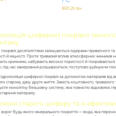
8531,25
грн
ізоляція шиферної покрівлі: технол
нтажу
покрівлі десятиліттями залишаються лідерами приватного та
сті й міцності. Проте тривалий вплив атмосферних чинників 
ають крихкими, набувають високої пористості й покриваються
у, під час замерзання розширюється, поступово руйнуючи пок
гідроізоляція шиферної покрівлі за допомогою матеріалів від 
ти старому даху друге життя. Замість коштовного, тривалог
уєте монолітну безшовну систему, яка повністю відновлює ге
старіння матеріалу.
леми старого шиферу та їх ефекти
 ворог будь-якого мінерального покриття — вода, яка перенос