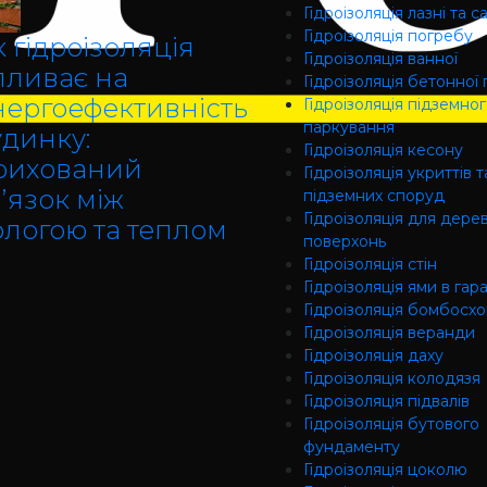
Гідроізоляція лазні та с
Гідроізоляція погребу
 гідроізоляція
Гідроізоляція ванної
пливає на
Гідроізоляція бетонної 
нергоефективність
Гідроізоляція підземно
паркування
удинку:
Гідроізоляція кесону
рихований
Гідроізоляція укриттів т
’язок між
підземних споруд
Гідроізоляція для дере
ологою та теплом
поверхонь
Гідроізоляція стін
Гідроізоляція ями в гар
Гідроізоляція бомбосх
Гідроізоляція веранди
Гідроізоляція даху
Гідроізоляція колодязя
Гідроізоляція підвалів
Гідроізоляція бутового
фундаменту
Гідроізоляція цоколю