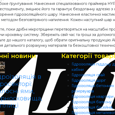
боке ґрунтування: Нанесення спеціалізованого праймера H
естоцементу, зміцнює його та гарантує бездоганну адгезію 
орення гідроізоляційного шару: Нанесення еластичної мастики
 методом безповітряного напилення. Кожен наступний шар н
те, поки дрібні мікротріщини перетворяться на масштабні пр
чи кроквяну систему. Збережіть свій час та гроші за допомог
те до нашого каталогу, щоб обрати оригінальну продукцію Al
я детального розрахунку матеріалів та безкоштовної технічної
нні новини
Категорії товар
Гідроізоляція піддону 
кабіни
Гідроізоляція свай
дроізоляція в
Гідроізоляція доріг
росекторі:
Гідроізоляція бетонних
илосні ями,
резервуарів
Гідроізоляція квартири
ерносховища,
Гідроізоляція балкону
еплиці
Гідроізоляція басейнів
Гідроізоляція металево