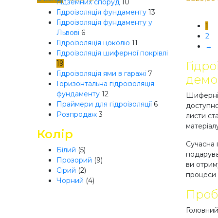
підземних споруд
10
Гідроізоляція фундаменту
13
Гідроізоляція фундаменту у
1
Львові
6
2
Гідроізоляція цоколю
11
→
Гідроізоляція шиферної покрівлі
19
Гідро
Гідроізоляція ями в гаражі
7
демо
Горизонтальна гідроізоляція
фундаменту
12
Шиферні 
Праймери для гідроізоляції
6
доступно
Розпродаж
3
листи ст
матеріал
Колір
Сучасна 
Білий
(5)
подарува
Прозорий
(9)
ви отрим
Сірий
(2)
процеси 
Чорний
(4)
Проб
Головний