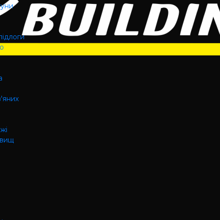
ауни
підлоги
го
а
в'яних
ажі
овищ