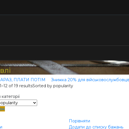
влі
АРАЗ, ПЛАТИ ПОТІМ
Знижка 20% для військовослужбовці
–12 of 19 results
Sorted by popularity
 категорії
аж
Порівняти
и
Додати до списку бажань