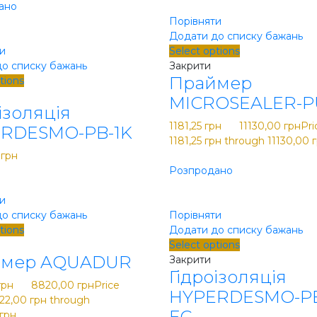
ано
Порівняти
Додати до списку бажань
и
Select options
о списку бажань
Закрити
Праймер
tions
MICROSEALER-P
ізоляція
1181,25
грн
–
11130,00
грн
Pri
RDESMO-PB-1K
1181,25 грн through 11130,00 
0
грн
Розпродано
и
о списку бажань
Порівняти
tions
Додати до списку бажань
Select options
ймер AQUADUR
Закрити
Гідроізоляція
грн
–
8820,00
грн
Price
HYPERDESMO-PB
822,00 грн through
FC
грн