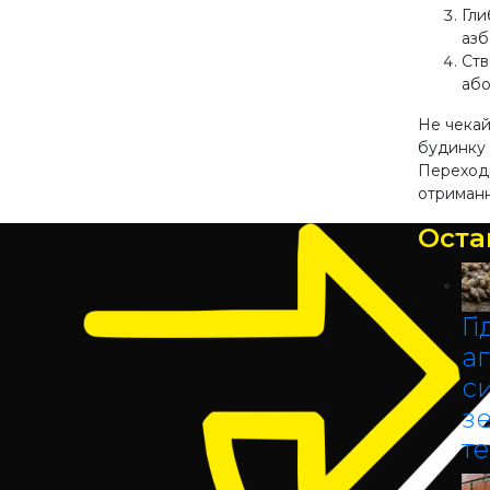
Гли
азб
Ств
або
Не чекай
будинку 
Переходь
отриманн
Оста
Гі
аг
с
з
т