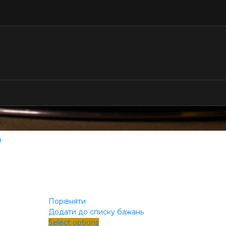
в
Порівняти
Додати до списку бажань
Select options