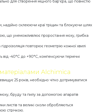
ально для створення міцного бар’єра, що повністю
ри, надійно склеюючи краї тріщин та блокуючи шлях
дкою, що унеможливлює проростання моху, грибка
а гідроізоляція повторює геометрію кожної хвилі
ть від -40°C до +90°C, компенсуючи термічні
 матеріалами Alchimica
вищує 25 років, необхідно чітко дотримуватися
моху, бруду та пилу за допомогою апаратів
ики листів та великі сколи обробляються
ною стрічкою.