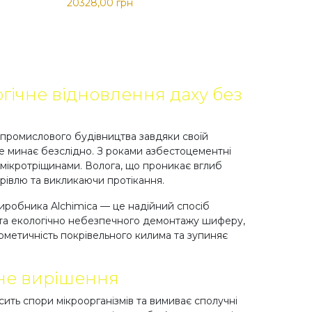
20328,00 грн
огічне відновлення даху без
 промислового будівництва завдяки своїй
не минає безслідно. З роками азбестоцементні
 мікротріщинами. Волога, що проникає вглиб
рівлю та викликаючи протікання.
виробника Alchimica — це надійний спосіб
о та екологічно небезпечного демонтажу шиферу,
рметичність покрівельного килима та зупиняє
вне вирішення
ить спори мікроорганізмів та вимиває сполучні