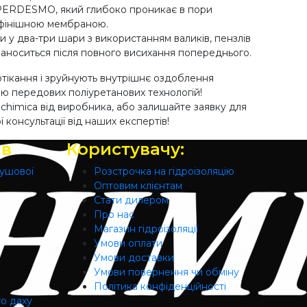
YPERDESMO, який глибоко проникає в пори
з фінішною мембраною.
 у два-три шари з використанням валиків, пензлів
аноситься після повного висихання попереднього.
отікання і зруйнують внутрішнє оздоблення
ою передових поліуретанових технологій!
chimica від виробника, або залишайте заявку для
 консультації від наших експертів!
ів
Користувачу:
душової
Розстрочка на гідроізоляцію
Оптовим клієнтам
Стати дилером
Про нас
Магазин гідроізоляції
Умови оплати
Умови доставки
Умови повернення чи обміну
Політика конфіденційності
го даху