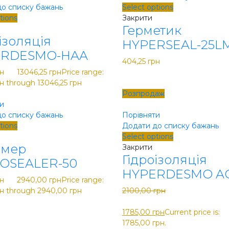
о списку бажань
Select options
tions
Закрити
Герметик
ізоляція
HYPERSEAL-25L
ERDESMO-HAA
404,25
грн
н
–
13046,25
грн
Price range:
н through 13046,25 грн
Розпродаж
и
о списку бажань
Порівняти
tions
Додати до списку бажань
Select options
ймер
Закрити
Гідроізоляція
OSEALER-50
HYPERDESMO A
н
–
2940,00
грн
Price range:
рн through 2940,00 грн
2100,00
грн
Original price was: 2100,00
1785,00
грн
Current price is:
1785,00 грн.