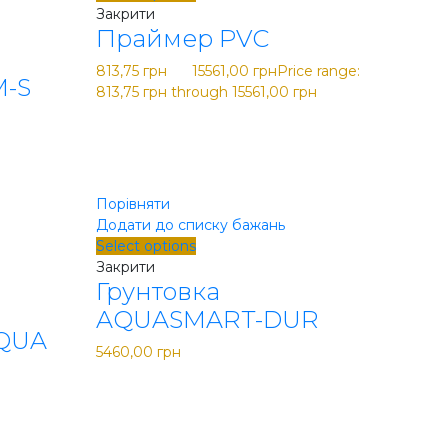
Закрити
Праймер PVC
813,75
грн
–
15561,00
грн
Price range:
M-S
813,75 грн through 15561,00 грн
Порівняти
Додати до списку бажань
Select options
Закрити
Грунтовка
AQUASMART-DUR
QUA
5460,00
грн
 грн.