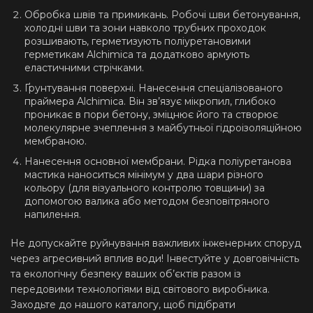
Обробка швів та примикань. Робочі шви бетонування,
холодні шви та зони навколо трубних проходок
розшивають, герметизують поліуретановими
герметикам Alchimica та додатково армують
еластичними стрічками.
Ґрунтування поверхні. Нанесення спеціалізованого
праймера Alchimica. Він зв’язує мікропил, глибоко
проникає в пори бетону, зміцнює його та створює
молекулярне зчеплення з майбутньої гідроізоляційною
мембраною.
Нанесення основної мембрани. Рідка поліуретанова
мастика наноситься мінімум у два шари різного
кольору (для візуального контролю товщини) за
допомогою валика або методом безповітряного
напилення.
Не допускайте руйнування важливих інженерних споруд
через агресивний вплив води! Інвестуйте у довговічність
та екологічну безпеку ваших об’єктів разом із
передовими технологіями від світового виробника.
Заходьте до нашого каталогу, щоб підібрати