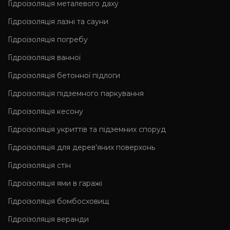
Гідроізоляція металевого даху
Гідроізоляція лазні та сауни
Гідроізоляція погребу
Гідроізоляція ванної
Гідроізоляція бетонної підлоги
Гідроізоляція підземного паркування
Гідроізоляція кесону
Гідроізоляція укриттів та підземних споруд
Гідроізоляція для дерев'яних поверхонь
Гідроізоляція стін
Гідроізоляція ями в гаражі
Гідроізоляція бомбосховищ
Гідроізоляція веранди