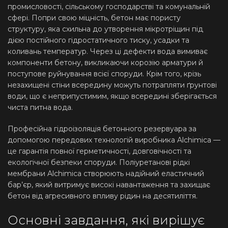
промисловості, сільському господарстві та комунальній
сфері. Попри свою міцність, бетон має пористу
структуру, яка схильна до утворення мікротріщин під
дією постійного гідростатичного тиску, усадки та
коливань температур. Через ці дефекти вода вимиває
компоненти бетону, викликаючи корозію арматури й
поступове руйнування всієї споруди. Крім того, крізь
незахищені стіни всередину можуть потрапляти ґрунтові
води, що є неприпустимим, якщо всередині зберігається
чиста питна вода.
Професійна гідроізоляція бетонного резервуара за
допомогою передових технологій виробника Alchimica —
це гарантія повної герметичності, довговічності та
екологічної безпеки споруди. Поліуретанові рідкі
мембрани Alchimica створюють надійний еластичний
бар’єр, який витримує високі навантаження та захищає
бетон від агресивного впливу рідин на десятиліття.
Основні завдання, які вирішує