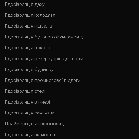
Гідроізоляція даху
Гідроізоляція колодязя
Гідроізоляція підвалів
Гідроізоляція бутового фундаменту
Гідроізоляція цоколю
Гідроізоляція резервуарів для води
Гідроізоляція будинку
Гідроізоляція промислової підлоги
Гідроізоляція cтелі
Гідроізоляція в Києві
Гідроізоляція санвузла
Праймери для гідроізоляції
Гідроізоляція відмостки