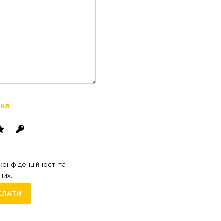
що ви людина, вибравши
рка
.
конфіденційності та
них.