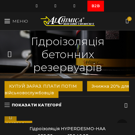
B2B
0
МЕНЮ
Гідроізоляція
бетонних
резервуарів
КУПУЙ ЗАРАЗ, ПЛАТИ ПОТІМ
Знижка 20% для
військовослужбовців
ПОКАЗАТИ КАТЕГОРІЇ
РОЗПРОДАЖ
Гідроізоляція HYPERDESMO-HAA