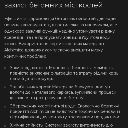
захист бетонних місткостей
Ефективна гідроізоляція бетонних ємностей для води
повинна виконувати дві протилежні за напрямком, але
однаково важливі функції: надійно утримувати рідину
всередині та не пропускати зовнішні ґрунтові води
ззовні. Використання сертифікованих матеріалів
Alchimica дозволяє комплексно вирішити низку
критичних проблем:
Захист від витоків: Монолітна безшовна мембрана
повністю виключає фільтрацію та втрату рідини крізь
стіни й дно споруди.
Запобігання корозії: Матеріали блокують доступ
вологи до металевого каркаса, зупиняючи процеси
іржавіння та розтріскування бетону.
Збереження якості питної води: Екологічно безпечні
покриття Alchimica не виділяють токсичних речовин і
сертифіковані для контакту з харчовими продуктами.
Хімічна стійкість: Системи захисту витримують дію