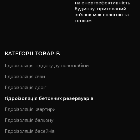
на енергоефективність
будинку: прихований
зв’язок між вологою та
теплом
КАТЕГОРІЇ ТОВАРІВ
Гідроізоляція піддону душової кабіни
Гідроізоляція свай
Гідроізоляція доріг
Гідроізоляція бетонних резервуарів
Гідроізоляція квартири
Гідроізоляція балкону
Гідроізоляція басейнів