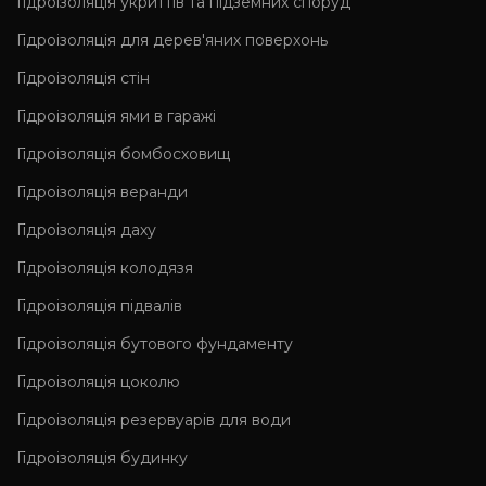
Гідроізоляція укриттів та підземних споруд
Гідроізоляція для дерев'яних поверхонь
Гідроізоляція стін
Гідроізоляція ями в гаражі
Гідроізоляція бомбосховищ
Гідроізоляція веранди
Гідроізоляція даху
Гідроізоляція колодязя
Гідроізоляція підвалів
Гідроізоляція бутового фундаменту
Гідроізоляція цоколю
Гідроізоляція резервуарів для води
Гідроізоляція будинку