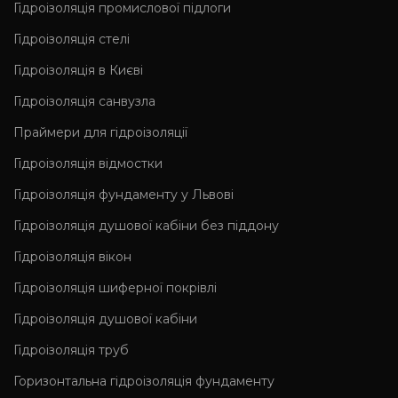
Гідроізоляція промислової підлоги
Гідроізоляція cтелі
Гідроізоляція в Києві
Гідроізоляція санвузла
Праймери для гідроізоляції
Гідроізоляція відмостки
Гідроізоляція фундаменту у Львові
Гідроізоляція душової кабіни без піддону
Гідроізоляція вікон
Гідроізоляція шиферної покрівлі
Гідроізоляція душової кабіни
Гідроізоляція труб
Горизонтальна гідроізоляція фундаменту