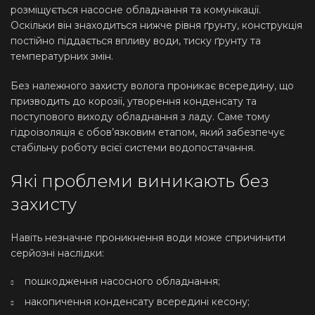
розміщується насосне обладнання та комунікації.
Оскільки він знаходиться нижче рівня ґрунту, конструкція
постійно піддається впливу води, тиску ґрунту та
температурних змін.
Без належного захисту волога проникає всередину, що
призводить до корозії, утворення конденсату та
поступового виходу обладнання з ладу. Саме тому
гідроізоляція є обов’язковим етапом, який забезпечує
стабільну роботу всієї системи водопостачання.
Які проблеми виникають без
захисту
Навіть незначне проникнення води може спричинити
серйозні наслідки:
пошкодження насосного обладнання;
накопичення конденсату всередині кесону;