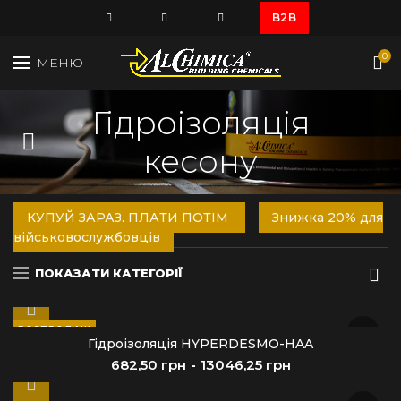
B2B
0
МЕНЮ
Гідроізоляція
кесону
КУПУЙ ЗАРАЗ, ПЛАТИ ПОТІМ
Знижка 20% для
військовослужбовців
ПОКАЗАТИ КАТЕГОРІЇ
РОЗПРОДАЖ
Гідроізоляція HYPERDESMO-HAA
грн
грн