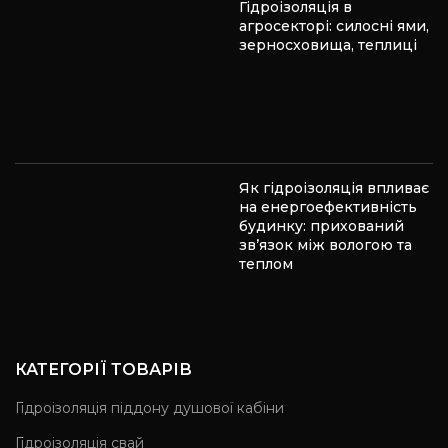
Гідроізоляція в
агросекторі: силосні ями,
зерносховища, теплиці
Як гідроізоляція впливає
на енергоефективність
будинку: прихований
зв’язок між вологою та
теплом
КАТЕГОРІЇ ТОВАРІВ
Гідроізоляція піддону душової кабіни
Гідроізоляція свай