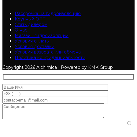
Рассрочка на гидроизоляцию
Крупный ОПТ
Стать дилером
О нас
Магазин гидроизоляции
Условия оплаты
Условия доставки
Условия возврата или обмена
Политика конфиденциальности
Copyright
2026 Alchimica | Powered by KMK Group
Пожалуйста, подтвердите, что вы человек, выбрав
дом
.