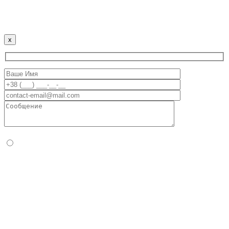
Наш сайт использует файлы cookie для улучшения
пользовательского опыта. Продолжая использовать сайт,
вы соглашаетесь с этим.
x
Пожалуйста, подтвердите, что вы человек, выбрав
сердце
.