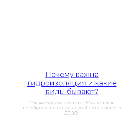
Какие элементы можно сохранить с помощью
гидроизоляции?
напольное покрытие
стяжку
кровлю
плитку
стены
фундамент
Почему важна
гидроизоляция и какие
виды бывают?
Рекоммендуем почитать. Мы детально
разобрали эту тему в другой статье нашего
БЛОГа.