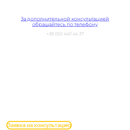
Гипердесмо – это эффективная защита от воды, которую
выбирают эксперты мирового уровня.
За дополнительной консультацией
обращайтесь по телефону
+38 050 440 44 37
НАПИШИТЕ НАМ
Оставить заявку на
бесплатную консультацию
Заявка на консультацию