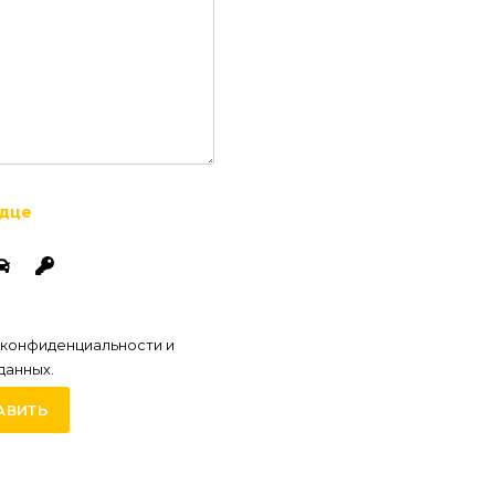
, что вы человек, выбрав
дце
.
 конфиденциальности и
данных.