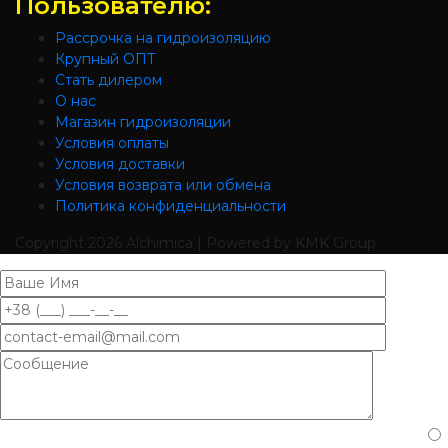
Пользователю:
Рассрочка на гидроизоляцию
Крупный ОПТ
Стать дилером
О нас
Магазин гидроизоляции
Условия оплаты
Условия доставки
Условия возврата или обмена
Политика конфиденциальности
Copyright
2026 Alchimica | Powered by KMK Group