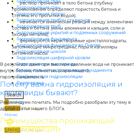
Гидроизоляция свай
➤
раствор проникает в тело бетона (глубину
Гидроизоляция стен
проникновения определяют пористость бетона и
Гидроизоляция террас
степень его пропитки водой);
Гидроизоляция трибун стадионов
➤
начинается химическая реакция между элементами
Гидроизоляция труб
состава и бетона (ионы алюминия и кальция, соли и
Гидроизоляция укрытий и подземных сооружений
оксиды металла);
Гидроизоляция фундамента
➤
формируются нерастворимые кристаллогидраты,
Гидроизоляция фундамента во Львове
заполняющие микротрещины, поры и капилляры
Гидроизоляция цоколя
бетонной массы.
Гидроизоляция шиферной кровли
Гидроизоляция ямы гаража
В результате даже при высоком давлении вода не проникает
Горизонтальная гидроизоляция фундамента
внутрь бетона, полностью сохраняющего
Праймеры для гидроизоляции
паропроницаемость.
Почему важна гидроизоляция и
Распродажа
какие виды бывают?
Search
0
Wishlist
Рекомендуем почитать. Мы подробно разобрали эту тему в
0
items
/
0,00
грн
другой статье нашего БЛОГа.
Меню
Преимущества проникающей
гидроизоляции
0
items
/
0,00
грн