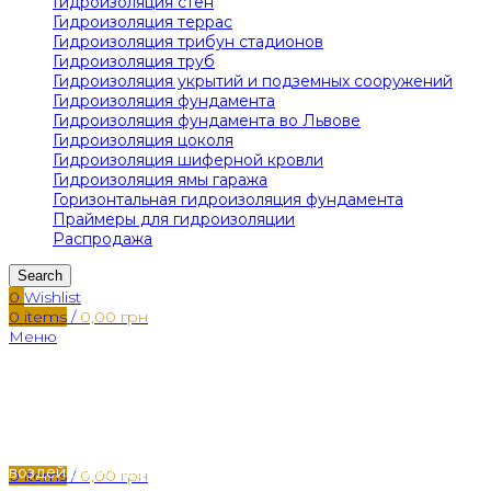
Гидроизоляция стен
Гидроизоляция террас
Гидроизоляция трибун стадионов
Гидроизоляция труб
Гидроизоляция укрытий и подземных сооружений
Гидроизоляция фундамента
Гидроизоляция фундамента во Львове
Гидроизоляция цоколя
Гидроизоляция шиферной кровли
Гидроизоляция ямы гаража
Горизонтальная гидроизоляция фундамента
Праймеры для гидроизоляции
Распродажа
Search
0
Wishlist
0
items
/
0,00
грн
Меню
Среди преимуществ Hyperdesmo есть его высокая стойко
воздействию агрессивных сред или химических веществ, 
0
items
/
0,00
грн