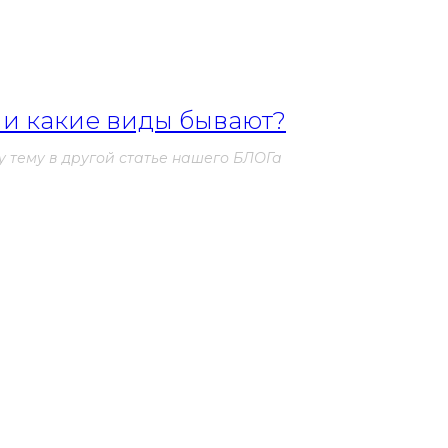
а. Hyperdesmo помогает предотвратить это,
нструкцию от воздействия влаги и химических
и какие виды бывают?
 тему в другой статье нашего БЛОГа
 долговечность. Он способен сохранять свои
а времени даже в требовательных условиях. Это
удет служить в течение многих лет, не требуя
орая будет устойчива к агрессивным средам и
вариантом. Его высокая химическая стойкость,
надежную защиту для любых объектов. Выберите
ти вашей гидроизоляционной системы.