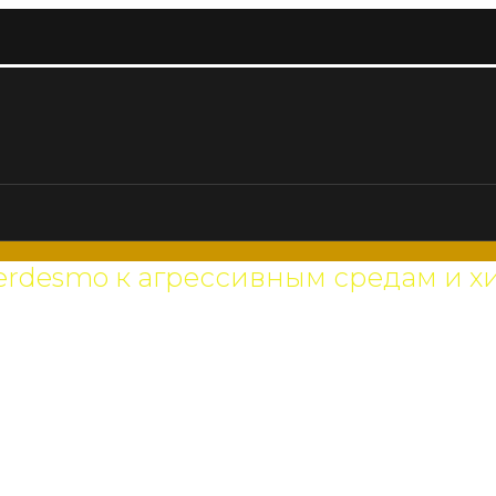
erdesmo к агрессивным средам и 
ы различных
х факторов. В