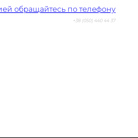
ией обращайтесь по телефону
+38 (050) 440 44 37
ция специалиста по
опросу