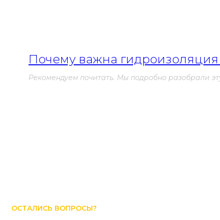
может привести к повреждению и разрушению материал
поскольку он образует надежный барьер, защищающий ко
веществ, уменьшая риск коррозии.
Почему важна гидроизоляция 
Рекомендуем почитать. Мы подробно разобрали эту
Другим важным преимуществом Hyperdesmo является его
свойства и эффективность в течение длительного период
означает, что гидроизоляционная система Hyperdesmo б
постоянного обслуживания или ремонта.
Итак, если вам нужна гидроизоляционная система, кот
химическим веществам, Hyperdesmo является идеальным 
коррозионная стойкость и долговечность обеспечивают 
Hyperdesmo и быть уверенным в надежности и длительнос
ОСТАЛИСЬ ВОПРОСЫ?