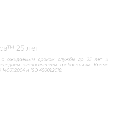
ктах, могут
которые могут
Hyperdesmo
дает высокой
ствиям.
ca™ 25 лет
 с ожидаемым сроком службы до 25 лет и
оследним экологическим требованиям. Кроме
14001:2004 и ISO 45001:2018.
онентов, которые обеспечивают его высокую
 с различными химическими веществами, такими
речающиеся в промышленных средах агрессивные
изоляции объектов, где находятся агрессивные