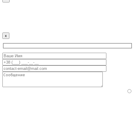
Политика использования Cookies
Наш сайт использует файлы cookie для улучшения
пользовательского опыта. Продолжая использовать сайт,
вы соглашаетесь с этим.
x
Пожалуйста, подтвердите, что вы человек, выбрав
ключ
.