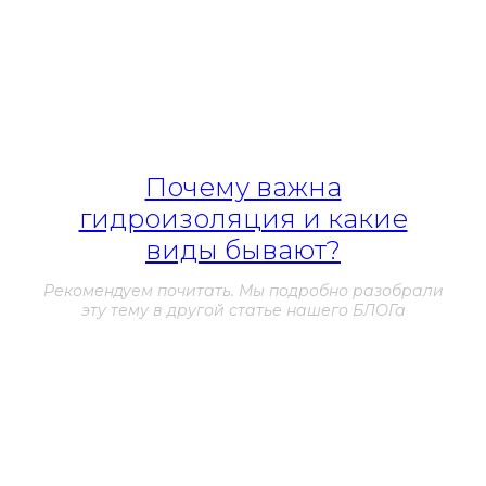
постройки.
После выбора материала нужно правильно подготовить
его к нанесению. Важно следовать инструкциям
изготовителя и выполнить все необходимые шаги перед
нанесением гидроизоляции.
Почему важна
гидроизоляция и какие
виды бывают?
Рекомендуем почитать. Мы подробно разобрали
эту тему в другой статье нашего БЛОГа
Для наибольшей эффективности рекомендуется наносить
гидроизоляцию в два слоя. Это обеспечит более толстую
и устойчивую защиту фундамента от влаги и обеспечит
его длительную эксплуатацию.
Несмотря на то, что гидроизоляция фундамента при