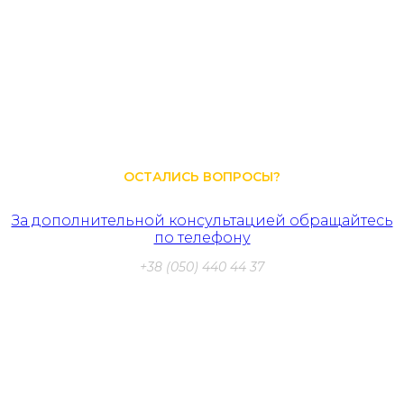
реконструкции является сложным процессом, правильная
подготовка и выбор качественных материалов могут
значительно упростить его. Использование
высококачественных продуктов, таких как гидроизоляция
Hyperdesmo, вместе с соблюдением правильной техники
нанесения поможет избежать ошибок и обеспечить
прочность и долговечность здания на много лет вперед.
ОСТАЛИСЬ ВОПРОСЫ?
За дополнительной консультацией обращайтесь
по телефону
+38 (050) 440 44 37
Бесплатная консультация