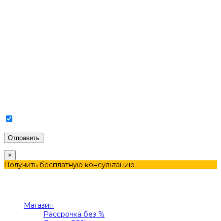
Соглашаюсь с Политикой конфиденциальности и
Обработкой персональных данных.
×
Получить бесплатную консультацию
Меню
Категории
Магазин
Рассрочка без %