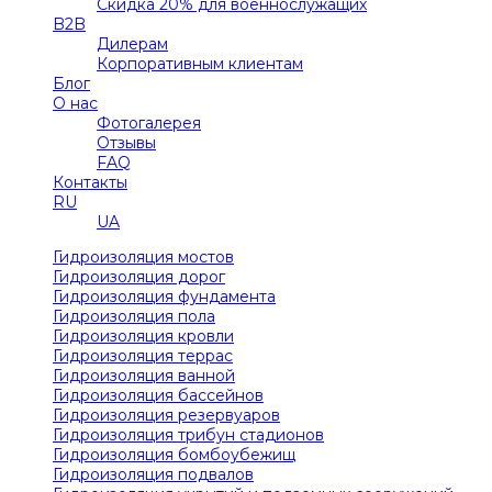
Скидка 20% для военнослужащих
B2B
Дилерам
Корпоративным клиентам
Блог
О нас
Фотогалерея
Отзывы
FAQ
Контакты
RU
UA
Гидроизоляция мостов
Гидроизоляция дорог
Гидроизоляция фундамента
Гидроизоляция пола
Гидроизоляция кровли
Гидроизоляция террас
Гидроизоляция ванной
Гидроизоляция бассейнов
Гидроизоляция резервуаров
Гидроизоляция трибун стадионов
Гидроизоляция бомбоубежищ
Гидроизоляция подвалов