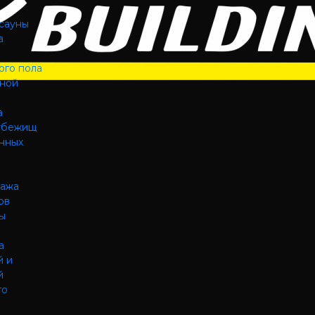
 сауны
а
ого пола
мной
а
убежищ
нных
ража
ов
ы
а
й и
й
го