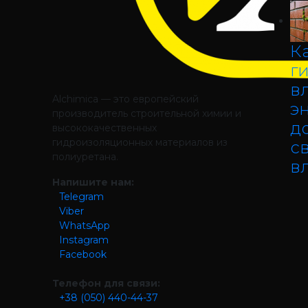
К
г
в
Alchimica — это европейский
э
производитель строительной химии и
д
высококачественных
гидроизоляционных материалов из
с
полиуретана.
в
Напишите нам:
Telegram
Viber
WhatsApp
Instagram
Facebook
Телефон для связи:
+38 (050) 440-44-37