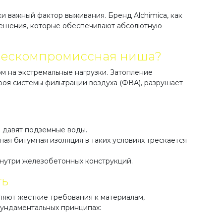
ки важный фактор выживания. Бренд Alchimica, как
решения, которые обеспечивают абсолютную
 бескомпромиссная ниша?
ом на экстремальные нагрузки. Затопление
роя системы фильтрации воздуха (ФВА), разрушает
о давят подземные воды.
ая битумная изоляция в таких условиях трескается
внутри железобетонных конструкций.
ть
яют жесткие требования к материалам,
фундаментальных принципах: