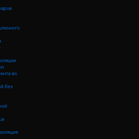
уаров
шленного
а
е
а
золяции
ки
ента во
й без
ной
ша
изоляция