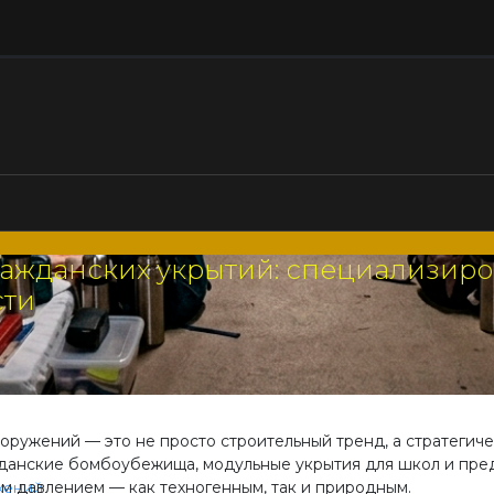
ражданских укрытий: специализиро
сти
оружений — это не просто строительный тренд, а стратегиче
данские бомбоубежища, модульные укрытия для школ и пре
м давлением — как техногенным, так и природным.
жений