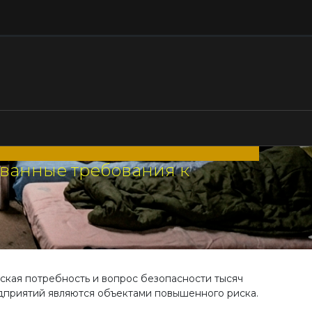
ванные требования к
ская потребность и вопрос безопасности тысяч
дприятий являются объектами повышенного риска.