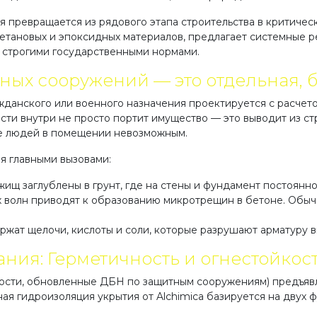
я превращается из рядового этапа строительства в критичес
етановых и эпоксидных материалов, предлагает системные 
 строгими государственными нормами.
ных сооружений — это отдельная,
жданского или военного назначения проектируется с расчет
ти внутри не просто портит имущество — это выводит из ст
ие людей в помещении невозможным.
я главными вызовами:
ищ заглублены в грунт, где на стены и фундамент постоянн
 волн приводят к образованию микротрещин в бетоне. Обычн
ержат щелочи, кислоты и соли, которые разрушают арматуру 
ия: Герметичность и огнестойкос
ости, обновленные ДБН по защитным сооружениям) предъявл
ая гидроизоляция укрытия от Alchimica базируется на двух 