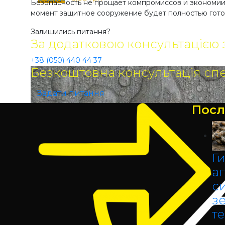
Безопасность не прощает компромиссов и экономии
момент защитное сооружение будет полностью гото
Залишились питання?
За додатковою консультацією 
+38 (050) 440 44 37
Безкоштовна консультація спе
Задати питання
Посл
Г
аг
с
з
т