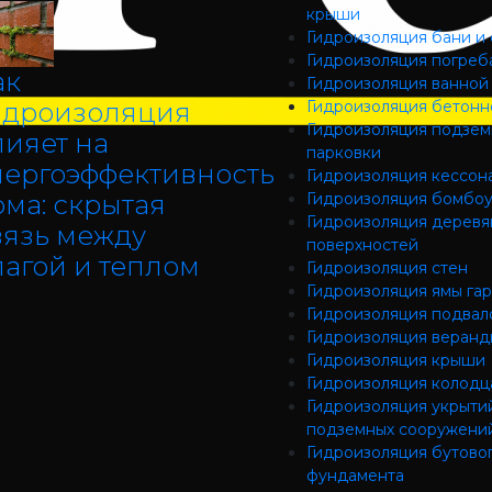
крыши
Гидроизоляция бани и
Гидроизоляция погреб
ак
Гидроизоляция ванной
идроизоляция
Гидроизоляция бетонн
Гидроизоляция подзе
лияет на
парковки
нергоэффективность
Гидроизоляция кессон
ома: скрытая
Гидроизоляция бомбо
Гидроизоляция деревя
вязь между
поверхностей
лагой и теплом
Гидроизоляция стен
Гидроизоляция ямы га
Гидроизоляция подвал
Гидроизоляция веранд
Гидроизоляция крыши
Гидроизоляция колодц
Гидроизоляция укрыти
подземных сооружени
Гидроизоляция бутово
фундамента