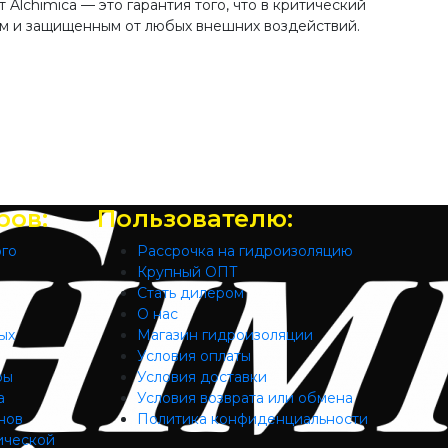
т Alchimica — это гарантия того, что в критический
ым и защищенным от любых внешних воздействий.
ров:
Пользователю:
ого
Рассрочка на гидроизоляцию
Крупный ОПТ
Стать дилером
О нас
ых
Магазин гидроизоляции
Условия оплаты
ры
Условия доставки
а
Условия возврата или обмена
нов
Политика конфиденциальности
ической