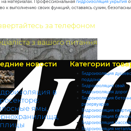
 на материалах. Профессиональная
гидроизоляция укрытия
о
во к выполнению своих функций, оставаясь сухим, безопасн
звертайтесь за телефоном
ціаліста з вашого питання
едние новости
Категории това
Гидроизоляция душев
поддона
Гидроизоляция свай
идроизоляция в
Гидроизоляция дорог
Гидроизоляция бетонн
росекторе:
резервуаров
илосные ямы,
Гидроизоляция кварти
ернохранилища,
Гидроизоляция балкон
Гидроизоляция бассей
еплицы
Гидроизоляция металл