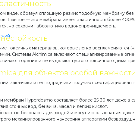
 эластичность
м виде, образуя сплошную резиноподобную мембрану без е
ов. Главное — эта мембрана имеет эластичность более 400%
ется, но сохранит абсолютную водонепроницаемость.
ений
гнестойкость
ние токсичных материалов, которые легко воспламеняются (
ений. Системы Alchimica включают специализированные огне
живают горение и не выделяют густого токсичного дыма при
ica для объектов особой важност
ний, заказчики и генподрядчики получают сертифицированн
и мембран Hyperdesmo составляет более 25-30 лет даже в сы
ия сточных вод, бензина, масел и легких кислот.
бсолютно безопасны для людей и могут использоваться даже 
трого механизированного нанесения аппаратами безвоздушн