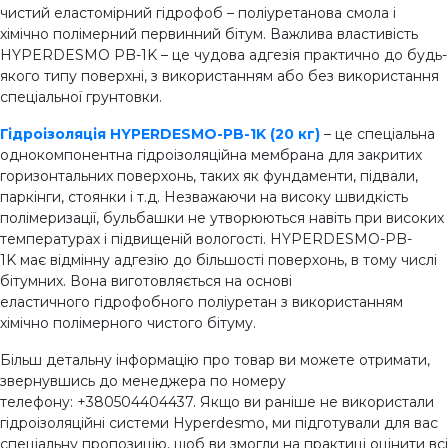
чистий еластомірний гідрофоб – поліуретанова смола і
хімічно полімерний первинний бітум. Важлива властивість
HYPERDESMO PB-1K – це чудова адгезія практично до будь-
якого типу поверхні, з використанням або без використання
спеціальної грунтовки.
Гідроізоляція HYPERDESMO-PB-1K (20 кг)
– це спеціальна
однокомпонентна гідроізоляційна мембрана для закритих
горизонтальних поверхонь, таких як фундаменти, підвали,
паркінги, стоянки і т.д. Незважаючи на високу швидкість
полімеризації, бульбашки не утворюються навіть при високих
температурах і підвищеній вологості. HYPERDESMO-PB-
1K має відмінну адгезію до більшості поверхонь, в тому числі
бітумних. Вона виготовляється на основі
еластичного гідрофобного поліуретан з використанням
хімічно полімерного чистого бітуму.
Більш детальну інформацію про товар ви можете отримати,
звернувшись до менеджера по номеру
телефону: +380504404437. Якщо ви раніше не використали
гідроізоляційні системи Hyperdesmo, ми підготували для вас
спеціальну пропозицію, щоб ви змогли на практиці оцінити всі