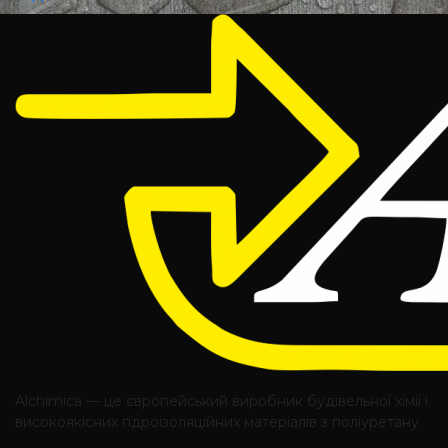
Alchimica — це європейський виробник будівельної хімії і
високоякісних гідроізоляційних матеріалів з поліуретану.