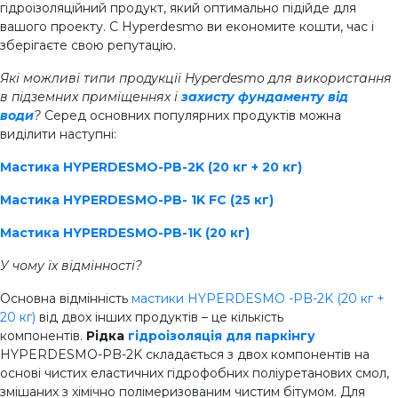
гідроізоляційний продукт, який оптимально підійде для
вашого проекту. C Hyperdesmo ви економите кошти, час і
зберігаєте свою репутацію.
Які можливі типи продукції Hyperdesmo для використання
в підземних приміщеннях і
захисту фундаменту від
води
?
Серед основних популярних продуктів можна
виділити наступні:
Мастика HYPERDESMO-PB-2K (20 кг + 20 кг)
Мастика HYPERDESMO-PB- 1K FC (25 кг)
Мастика HYPERDESMO-PB-1K (20 кг)
У чому їх відмінності?
Основна відмінність
мастики HYPERDESMO -PB-2K (20 кг +
20 кг)
від двох інших продуктів – це кількість
компонентів.
Рідка
гідроізоляція для паркінгу
HYPERDESMO-PB-2K складається з двох компонентів на
основі чистих еластичних гідрофобних поліуретанових смол,
змішаних з хімічно полімеризованим чистим бітумом. Для