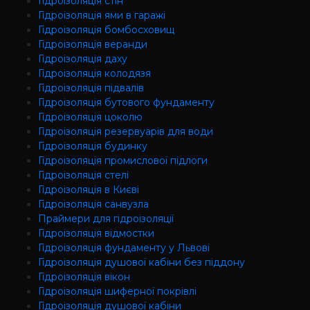
Гідроізоляція стін
Гідроізоляція ями в гаражі
Гідроізоляція бомбосховищ
Гідроізоляція веранди
Гідроізоляція даху
Гідроізоляція колодязя
Гідроізоляція підвалів
Гідроізоляція бутового фундаменту
Гідроізоляція цоколю
Гідроізоляція резервуарів для води
Гідроізоляція будинку
Гідроізоляція промислової підлоги
Гідроізоляція cтелі
Гідроізоляція в Києві
Гідроізоляція санвузла
Праймери для гідроізоляції
Гідроізоляція відмостки
Гідроізоляція фундаменту у Львові
Гідроізоляція душової кабіни без піддону
Гідроізоляція вікон
Гідроізоляція шиферної покрівлі
Гідроізоляція душової кабіни