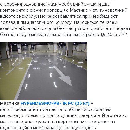
створення однорідної маси необхідний змішати два
компонента в рівних пропорціях. Мастика містить невеликий
відсоток ксилолу, і може розбавлятися при необхідності
додаванням аналогічного ксилолу. Наноситься пензлем,
валиком або апаратом для безповітряного розпилення в два і
більше шару з мінімальним загальним витратою 1,5-2,0 кг / м2.
Мастика
HYPERDESMO-PB- 1K FC (25 кг)
–
це однокомпонентний пастоподібний тиксотропний
матеріал для ремонту пошкоджених поверхонь. Його також
можна використовувати на вертикальних поверхнях як
гідроізоляційна мембрана. До складу входить: