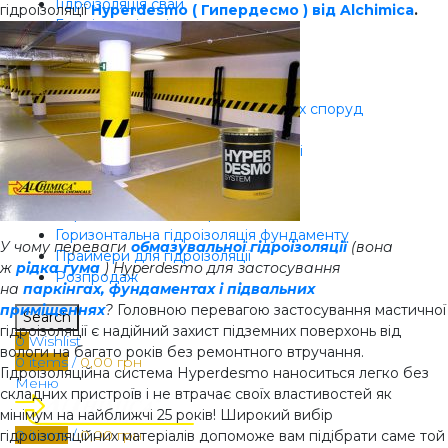
Гідроізоляція свай
гідроізоляції
Hyperdesmo ( Гипердесмо ) від Alchimica
.
Гідроізоляція стін
Гідроізоляція терас
Гідроізоляція трибун стадіонів
Гідроізоляція труб
Гідроізоляція укриттів та підземних споруд
Гідроізоляція фундаменту
Гідроізоляція фундаменту у Львові
Гідроізоляція цоколю
Гідроізоляція шиферної покрівлі
Гідроізоляція ями в гаражі
Горизонтальна гідроізоляція фундаменту
У чому переваги
обмазувальної гідроізоляції
(вона
Праймери для гідроізоляції
ж
рідка гума
) Hyperdesmo для застосування
Розпродаж
на
паркінгах, фундаментах і підвальних
приміщеннях
?
Головною перевагою застосування мастичної
Search
гідроізоляції є надійний захист підземних поверхонь від
0
Wishlist
вологи на багато років без ремонтного втручання.
0
items
/
0,00
грн
Гідроізоляційна система Hyperdesmo наноситься легко без
Меню
складних пристроїв і не втрачає своїх властивостей як
мінімум на найближчі 25 років! Широкий вибір
0
items
/
0,00
грн
гідроізоляційних матеріалів допоможе вам підібрати саме той