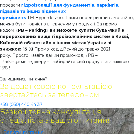
переваги
гідроізоляції для фундаментів, паркінгів,
підвалів та інших підземних
приміщень
ТМ Hyperdesmo. Тільки перевіривши самостійно,
можна бути повністю впевненим у продукті. За промо-
кодом: «
PB – Parking» ви зможете купити будь-який з
перерахованих вище гідроізоляційних систем в Києві,
Київській області або в інших містах України зі
знижкою 15 %!
Промо-код дійсний до травня 2021
року. Просто назвіть даний промо-код: «PB –
Parking
»
менеджеру – і забирайте свій продукт зі знижкою
15% !
Залишились питання?
За додатковою консультацією
звертайтесь за телефоном
+38 (050) 440 44 37
Безкоштовна консультація
спеціаліста з вашого питання
Задати питання