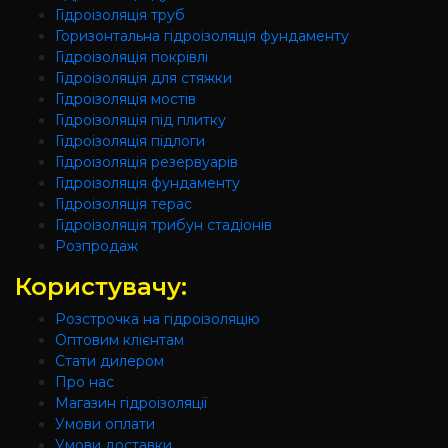
Гідроізоляція труб
Горизонтальна гідроізоляція фундаменту
Гідроізоляція покрівлі
Гідроізоляція для стяжки
Гідроізоляція мостів
Гідроізоляція під плитку
Гідроізоляція підлоги
Гідроізоляція резервуарів
Гідроізоляція фундаменту
Гідроізоляція терас
Гідроізоляція трибун стадіонів
Розпродаж
Користувачу:
Розстрочка на гідроізоляцію
Оптовим клієнтам
Стати дилером
Про нас
Магазин гідроізоляції
Умови оплати
Умови доставки