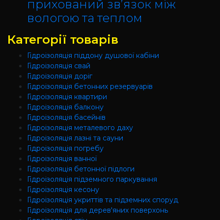
прихований зв’язок між
вологою та теплом
Категорії товарів
Гідроізоляція піддону душової кабіни
Гідроізоляція свай
Гідроізоляція доріг
Гідроізоляція бетонних резервуарів
Гідроізоляція квартири
Гідроізоляція балкону
Гідроізоляція басейнів
Гідроізоляція металевого даху
Гідроізоляція лазні та сауни
Гідроізоляція погребу
Гідроізоляція ванної
Гідроізоляція бетонної підлоги
Гідроізоляція підземного паркування
Гідроізоляція кесону
Гідроізоляція укриттів та підземних споруд
Гідроізоляція для дерев'яних поверхонь