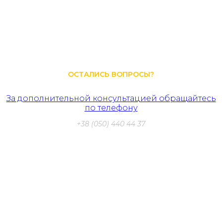
экспертов во всем мире. Благодаря техническим
свойствам, качеству и долговечности продукции, греки
заняли лидирующую позицию среди аналогов. Мы
представляем линейку Гипердесмо на рынке Украины с
2009 года и наши клиенты нам доверяют.
ОСТАЛИСЬ ВОПРОСЫ?
За дополнительной консультацией обращайтесь
по телефону
+38 (050) 440 44 37
Бесплатная консультация
специалиста по вашему вопросу