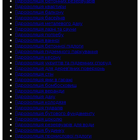
Гідроізоляція бетонних резервуарів
Гідроізоляція квартири
Гідроізоляція балкону
Гідроізоляція басейнів
Гідроізоляція металевого даху
Гідроізоляція лазні та сауни
Гідроізоляція погребу
Гідроізоляція ванної
Гідроізоляція бетонної підлоги
Гідроізоляція підземного паркування
Гідроізоляція кесону
Гідроізоляція укриттів та підземних споруд
Гідроізоляція для дерев'яних поверхонь
Гідроізоляція стін
Гідроізоляція ями в гаражі
Гідроізоляція бомбосховищ
Гідроізоляція веранди
Гідроізоляція даху
Гідроізоляція колодязя
Гідроізоляція підвалів
Гідроізоляція бутового фундаменту
Гідроізоляція цоколю
Гідроізоляція резервуарів для води
Гідроізоляція будинку
Гідроізоляція промислової підлоги