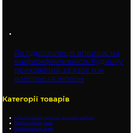
Як гідроізоляція впливає на
енергоефективність будинку:
прихований зв’язок між
вологою та теплом
Категорії товарів
Гідроізоляція піддону душової кабіни
Гідроізоляція свай
Гідроізоляція доріг