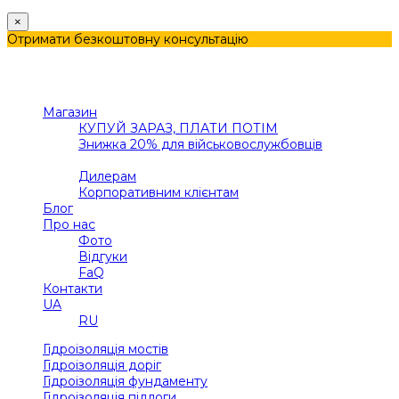
×
Отримати безкоштовну консультацію
Меню
Категорії
Магазин
КУПУЙ ЗАРАЗ, ПЛАТИ ПОТІМ
Знижка 20% для військовослужбовців
В2В
Дилерам
Корпоративним клієнтам
Блог
Про нас
Фото
Відгуки
FaQ
Контакти
UA
RU
Гідроізоляція мостів
Гідроізоляція доріг
Гідроізоляція фундаменту
Гідроізоляція підлоги