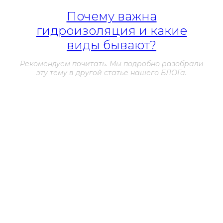
Почему важна
гидроизоляция и какие
виды бывают?
Рекомендуем почитать. Мы подробно разобрали
эту тему в другой статье нашего БЛОГа.
Преимущества
гидроизоляции
Alchimica:
герметичное, бесшовное покрытие;
устойчивость к гидролизу;
высокая адгезия к любому типу стройматериалов;
термостойкость;
безопасный, нетоксичный продукт;
жидкая резина гипердесмо имеет высокие
характеристики стойкости к любым климатическим
условиям, а также к чистящим средствам.