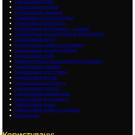
Гідроізоляція cтелі
Гідроізоляція в Києві
Гідроізоляція санвузла
Праймери для гідроізоляції
Гідроізоляція відмостки
Гідроізоляція фундаменту у Львові
Гідроізоляція душової кабіни без піддону
Гідроізоляція вікон
Гідроізоляція шиферної покрівлі
Гідроізоляція душової кабіни
Гідроізоляція труб
Горизонтальна гідроізоляція фундаменту
Гідроізоляція покрівлі
Гідроізоляція для стяжки
Гідроізоляція мостів
Гідроізоляція під плитку
Гідроізоляція підлоги
Гідроізоляція резервуарів
Гідроізоляція фундаменту
Гідроізоляція терас
Гідроізоляція трибун стадіонів
Розпродаж
Користувачу: