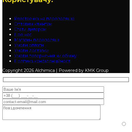
Розстрочка на гідроізоляцію
Оптовим клієнтам
Стати дилером
Про нас
Магазин гідроізоляції
Умови оплати
Умови доставки
Умови повернення чи обміну
Політика конфіденційності
Copyright
2026 Alchimica | Powered by KMK Group
Будь ласка, доведіть, що ви людина, вибравши
дерево
.