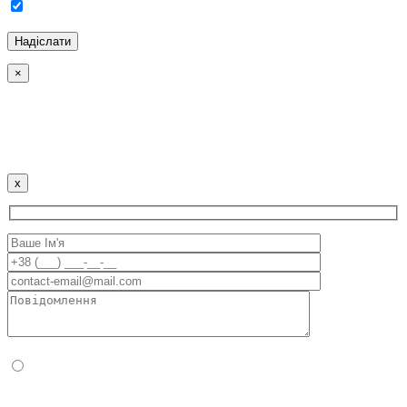
Погоджуюсь з Політикою конфіденційності та
Обробкою персональних даних.
×
Політика використання Cookies
Наш сайт використовує файли кукі для поліпшення
користувацького досвіду. Продовжуючи використовувати
сайт, ви погоджуєтеся з цим.
x
Будь ласка, доведіть, що ви людина, вибравши
вантажівка
.