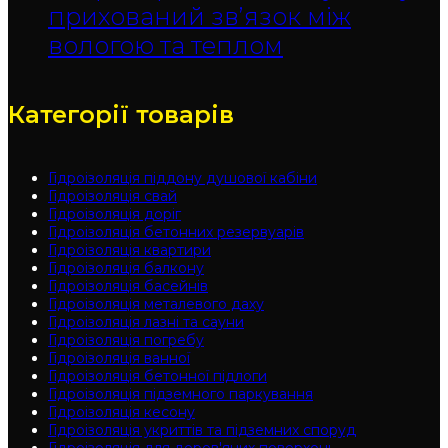
прихований зв’язок між
вологою та теплом
Категорії товарів
Гідроізоляція піддону душової кабіни
Гідроізоляція свай
Гідроізоляція доріг
Гідроізоляція бетонних резервуарів
Гідроізоляція квартири
Гідроізоляція балкону
Гідроізоляція басейнів
Гідроізоляція металевого даху
Гідроізоляція лазні та сауни
Гідроізоляція погребу
Гідроізоляція ванної
Гідроізоляція бетонної підлоги
Гідроізоляція підземного паркування
Гідроізоляція кесону
Гідроізоляція укриттів та підземних споруд