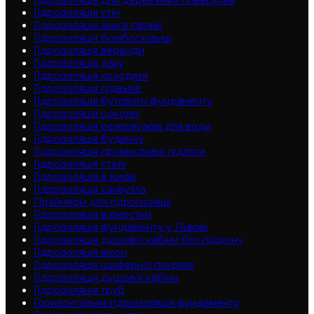
Гідроізоляція для дерев'яних поверхонь
Гідроізоляція стін
Гідроізоляція ями в гаражі
Гідроізоляція бомбосховищ
Гідроізоляція веранди
Гідроізоляція даху
Гідроізоляція колодязя
Гідроізоляція підвалів
Гідроізоляція бутового фундаменту
Гідроізоляція цоколю
Гідроізоляція резервуарів для води
Гідроізоляція будинку
Гідроізоляція промислової підлоги
Гідроізоляція cтелі
Гідроізоляція в Києві
Гідроізоляція санвузла
Праймери для гідроізоляції
Гідроізоляція відмостки
Гідроізоляція фундаменту у Львові
Гідроізоляція душової кабіни без піддону
Гідроізоляція вікон
Гідроізоляція шиферної покрівлі
Гідроізоляція душової кабіни
Гідроізоляція труб
Горизонтальна гідроізоляція фундаменту