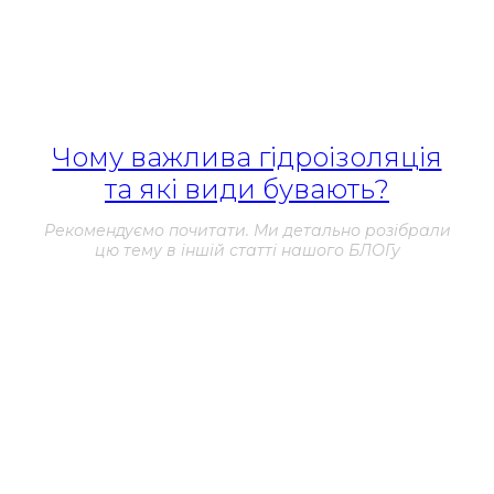
різних хімічних речовин, які можуть бути присутні в басейні,
таких як хлор, солі, мінерали і інші. Це дозволяє матеріалу
зберігати свої властивості протягом тривалого часу без
пошкоджень або деградації.
Чому важлива гідроізоляція
та які види бувають?
Рекомендуємо почитати. Ми детально розібрали
цю тему в іншій статті нашого БЛОГу
4. Простота застосування
: Hyperdesmo легко
наноситься на поверхню басейну і не вимагає складних
процедур або спеціального обладнання. Можна
використовувати різні методи нанесення, включаючи
валик, пензель або розпилювання.
5. Довговічність
: Завдяки своїм властивостям і якості,
Hyperdesmo забезпечує довговічний захист басейну. Він
має високу стійкість до ультрафіолетового випромінювання,