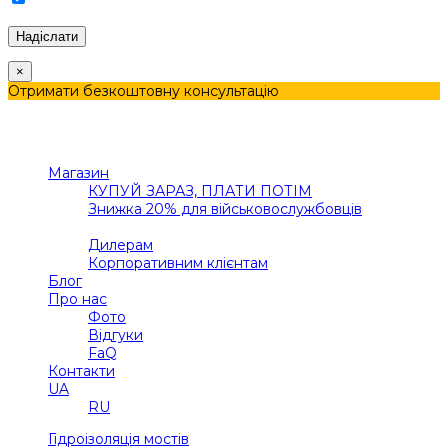
Обробкою персональних даних.
×
Отримати безкоштовну консультацію
Меню
Категорії
Магазин
КУПУЙ ЗАРАЗ, ПЛАТИ ПОТІМ
Знижка 20% для військовослужбовців
В2В
Дилерам
Корпоративним клієнтам
Блог
Про нас
Фото
Відгуки
FaQ
Контакти
UA
RU
Гідроізоляція мостів