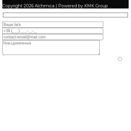
Copyright
2026 Alchimica | Powered by KMK Group
Будь ласка, доведіть, що ви людина, вибравши
серце
.