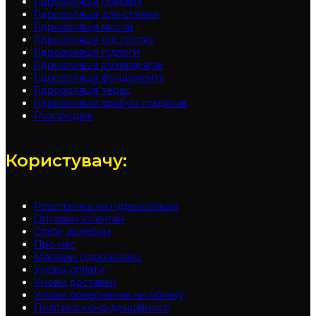
Гідроізоляція покрівлі
Гідроізоляція для стяжки
Гідроізоляція мостів
Гідроізоляція під плитку
Гідроізоляція підлоги
Гідроізоляція резервуарів
Гідроізоляція фундаменту
Гідроізоляція терас
Гідроізоляція трибун стадіонів
Розпродаж
Користувачу:
Розстрочка на гідроізоляцію
Оптовим клієнтам
Стати дилером
Про нас
Магазин гідроізоляції
Умови оплати
Умови доставки
Умови повернення чи обміну
Політика конфіденційності