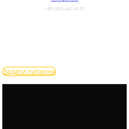
+38 (050) 440 44 37
Безкоштовна консультація
спеціаліста з вашого питання
Задати питання