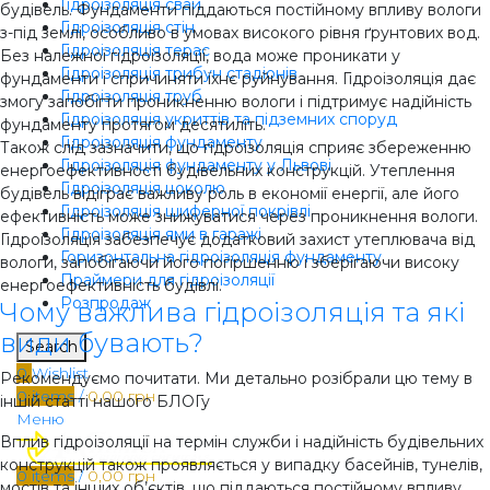
Гідроізоляція свай
будівель. Фундаменти піддаються постійному впливу вологи
Гідроізоляція стін
з-під землі, особливо в умовах високого рівня ґрунтових вод.
Гідроізоляція терас
Без належної гідроізоляції, вода може проникати у
Гідроізоляція трибун стадіонів
фундаменти і спричиняти їхнє руйнування. Гідроізоляція дає
Гідроізоляція труб
змогу запобігти проникненню вологи і підтримує надійність
Гідроізоляція укриттів та підземних споруд
фундаменту протягом десятиліть.
Гідроізоляція фундаменту
Також слід зазначити, що гідроізоляція сприяє збереженню
Гідроізоляція фундаменту у Львові
енергоефективності будівельних конструкцій. Утеплення
Гідроізоляція цоколю
будівель відіграє важливу роль в економії енергії, але його
Гідроізоляція шиферної покрівлі
ефективність може знижуватися через проникнення вологи.
Гідроізоляція ями в гаражі
Гідроізоляція забезпечує додатковий захист утеплювача від
Горизонтальна гідроізоляція фундаменту
вологи, запобігаючи його погіршенню і зберігаючи високу
Праймери для гідроізоляції
енергоефективність будівлі.
Розпродаж
Чому важлива гідроізоляція та які
види бувають?
Search
0
Wishlist
Рекомендуємо почитати. Ми детально розібрали цю тему в
0
items
/
0,00
грн
іншій статті нашого БЛОГу
Меню
Вплив гідроізоляції на термін служби і надійність будівельних
конструкцій також проявляється у випадку басейнів, тунелів,
0
items
/
0,00
грн
мостів та інших об’єктів, що піддаються постійному впливу