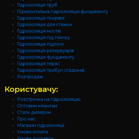
Гідроізоляція труб
Горизонтальна гідроізоляція фундаменту
Гідроізоляція покрівлі
Гідроізоляція для стяжки
Гідроізоляція мостів
Гідроізоляція під плитку
Гідроізоляція підлоги
Гідроізоляція резервуарів
Гідроізоляція фундаменту
Гідроізоляція терас
Гідроізоляція трибун стадіонів
Розпродаж
Користувачу:
Розстрочка на гідроізоляцію
Оптовим клієнтам
Стати дилером
Про нас
Магазин гідроізоляції
Умови оплати
Умови доставки