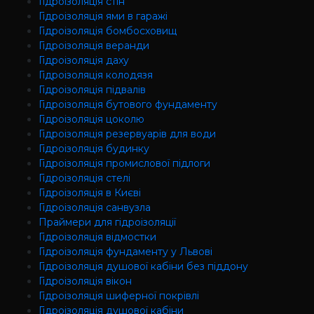
Гідроізоляція стін
Гідроізоляція ями в гаражі
Гідроізоляція бомбосховищ
Гідроізоляція веранди
Гідроізоляція даху
Гідроізоляція колодязя
Гідроізоляція підвалів
Гідроізоляція бутового фундаменту
Гідроізоляція цоколю
Гідроізоляція резервуарів для води
Гідроізоляція будинку
Гідроізоляція промислової підлоги
Гідроізоляція cтелі
Гідроізоляція в Києві
Гідроізоляція санвузла
Праймери для гідроізоляції
Гідроізоляція відмостки
Гідроізоляція фундаменту у Львові
Гідроізоляція душової кабіни без піддону
Гідроізоляція вікон
Гідроізоляція шиферної покрівлі
Гідроізоляція душової кабіни