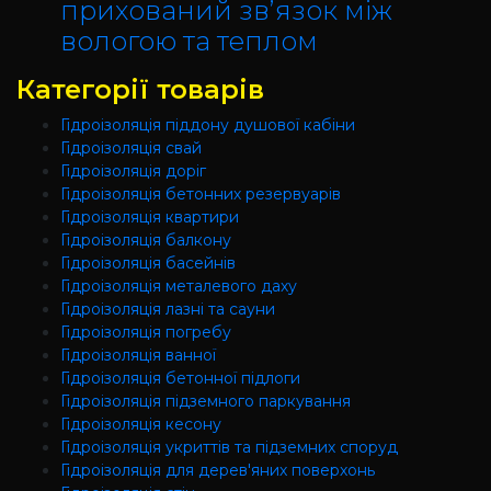
прихований зв’язок між
вологою та теплом
Категорії товарів
Гідроізоляція піддону душової кабіни
Гідроізоляція свай
Гідроізоляція доріг
Гідроізоляція бетонних резервуарів
Гідроізоляція квартири
Гідроізоляція балкону
Гідроізоляція басейнів
Гідроізоляція металевого даху
Гідроізоляція лазні та сауни
Гідроізоляція погребу
Гідроізоляція ванної
Гідроізоляція бетонної підлоги
Гідроізоляція підземного паркування
Гідроізоляція кесону
Гідроізоляція укриттів та підземних споруд
Гідроізоляція для дерев'яних поверхонь