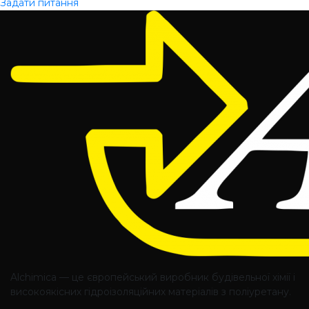
Задати питання
Alchimica — це європейський виробник будівельної хімії і
високоякісних гідроізоляційних матеріалів з поліуретану.