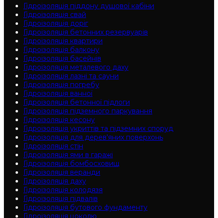
Гідроізоляція піддону душової кабіни
Гідроізоляція свай
Гідроізоляція доріг
Гідроізоляція бетонних резервуарів
Гідроізоляція квартири
Гідроізоляція балкону
Гідроізоляція басейнів
Гідроізоляція металевого даху
Гідроізоляція лазні та сауни
Гідроізоляція погребу
Гідроізоляція ванної
Гідроізоляція бетонної підлоги
Гідроізоляція підземного паркування
Гідроізоляція кесону
Гідроізоляція укриттів та підземних споруд
Гідроізоляція для дерев'яних поверхонь
Гідроізоляція стін
Гідроізоляція ями в гаражі
Гідроізоляція бомбосховищ
Гідроізоляція веранди
Гідроізоляція даху
Гідроізоляція колодязя
Гідроізоляція підвалів
Гідроізоляція бутового фундаменту
Гідроізоляція цоколю