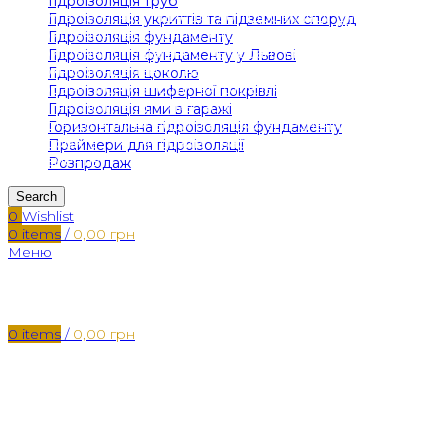
Гідроізоляція труб
Одним з сучасних підходів до гідроізоляції фундаменту є
Гідроізоляція укриттів та підземних споруд
використання мембранних систем. Ці системи полягають у
Гідроізоляція фундаменту
використанні спеціальних мембран, які накладаються на
Гідроізоляція фундаменту у Львові
поверхню фундаменту і надійно захищають його від вологи.
Гідроізоляція цоколю
Мембрани можуть бути виготовлені з різних матеріалів,
Гідроізоляція шиферної покрівлі
таких як полімери, гума або бітум. Вони мають високу
Гідроізоляція ями в гаражі
стійкість до впливу води та інших агресивних середовищ,
Горизонтальна гідроізоляція фундаменту
що робить їх чудовим варіантом для гідроізоляції
Праймери для гідроізоляції
фундаментів.
Розпродаж
Search
0
Wishlist
0
items
/
0,00
грн
Меню
0
items
/
0,00
грн
Ще одним сучасним підходом є використання