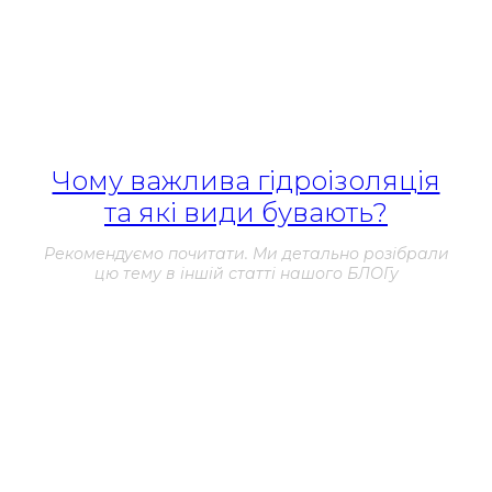
гідроізоляційних гелів. Ці гелі застосовуються на поверхню
фундаменту і виробляють гідрофобний бар’єр, який
запобігає проникненню вологи. Гелі мають високу адгезію
до різних поверхонь і можуть застосовуватися як на
зовнішній, так і на внутрішній стороні фундаменту.
Чому важлива гідроізоляція
та які види бувають?
Рекомендуємо почитати. Ми детально розібрали
цю тему в іншій статті нашого БЛОГу
Однак, на відміну від традиційних методів гідроізоляції,
сучасні підходи вимагають відповідних знань та навичок
для їх правильного застосування. Тому перед
використанням будь-якого з них рекомендується
звернутися до фахівців з будівництва для отримання
консультації та рекомендацій.
Гідроізоляція фундаменту – це дуже важлива складова