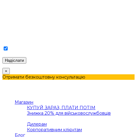
Погоджуюсь з Політикою конфіденційності та
Обробкою персональних даних.
×
Отримати безкоштовну консультацію
Меню
Категорії
Магазин
КУПУЙ ЗАРАЗ, ПЛАТИ ПОТІМ
Знижка 20% для військовослужбовців
В2В
Дилерам
Корпоративним клієнтам
Блог