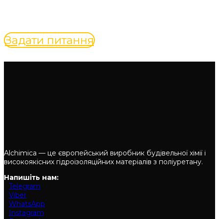
спеціаліста з вашого питання
Задати питання
Alchimica — це європейський виробник будівельної хімії і
високоякісних гідроізоляційних матеріалів з поліуретану.
Напишіть нам:
Telegram
Viber
WhatsApp
Instagram