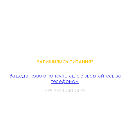
будівельного процесу, яка забезпечує тривалий та
надійний термін експлуатації будівлі. Сучасні підходи та
матеріали, такі як гідроізоляція Hyperdesmo, мембранні
системи та гідроізоляційні гелі, дозволяють забезпечити
високий рівень захисту фундаменту від вологи та інших
негативних впливів. Однак важливо мати на увазі, що
використання цих методів вимагає відповідних знань та
навичок для досягнення оптимальних результатів.
ЗАЛИШИЛИСЬ ПИТАННЯ?
За додатковою консультацією звертайтесь за
телефоном
+38 (050) 440 44 37
Безкоштовна консультація