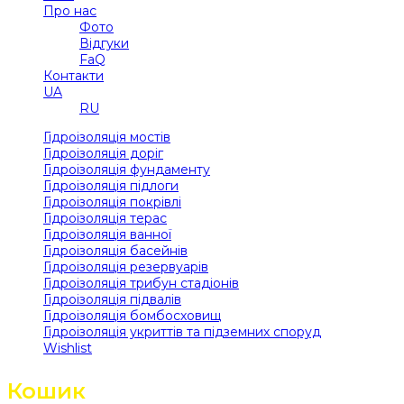
Про нас
Фото
Відгуки
FaQ
Контакти
UA
RU
Гідроізоляція мостів
Гідроізоляція доріг
Гідроізоляція фундаменту
Гідроізоляція підлоги
Гідроізоляція покрівлі
Гідроізоляція терас
Гідроізоляція ванної
Гідроізоляція басейнів
Гідроізоляція резервуарів
Гідроізоляція трибун стадіонів
Гідроізоляція підвалів
Гідроізоляція бомбосховищ
Гідроізоляція укриттів та підземних споруд
Wishlist
Кошик