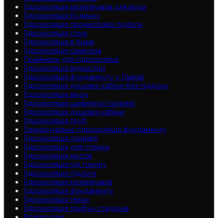
Гідроізоляція резервуарів для води
Гідроізоляція будинку
Гідроізоляція промислової підлоги
Гідроізоляція cтелі
Гідроізоляція в Києві
Гідроізоляція санвузла
Праймери для гідроізоляції
Гідроізоляція відмостки
Гідроізоляція фундаменту у Львові
Гідроізоляція душової кабіни без піддону
Гідроізоляція вікон
Гідроізоляція шиферної покрівлі
Гідроізоляція душової кабіни
Гідроізоляція труб
Горизонтальна гідроізоляція фундаменту
Гідроізоляція покрівлі
Гідроізоляція для стяжки
Гідроізоляція мостів
Гідроізоляція під плитку
Гідроізоляція підлоги
Гідроізоляція резервуарів
Гідроізоляція фундаменту
Гідроізоляція терас
Гідроізоляція трибун стадіонів
Розпродаж