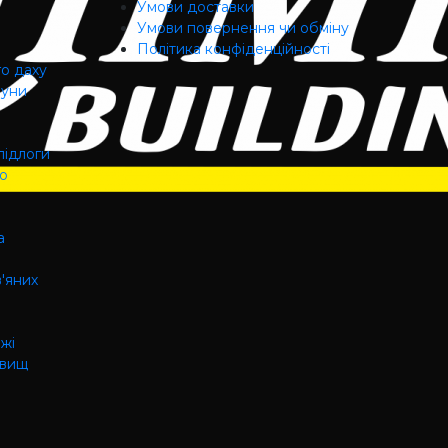
Умови доставки
Умови повернення чи обміну
Політика конфіденційності
го даху
ауни
підлоги
го
а
в'яних
ажі
овищ