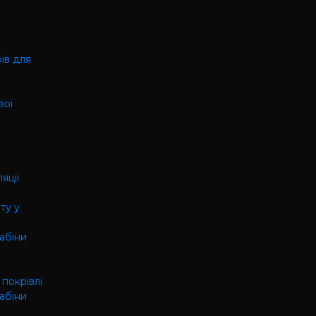
ів для
вої
яції
ту у
кабіни
 покрівлі
кабіни