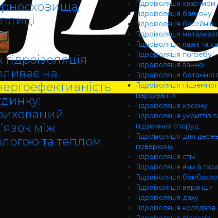
Гідроізоляція квартири
ерносховища,
Гідроізоляція балкону
еплиці
Гідроізоляція басейнів
Гідроізоляція металево
Гідроізоляція лазні та с
Гідроізоляція погребу
 гідроізоляція
Гідроізоляція ванної
пливає на
Гідроізоляція бетонної 
нергоефективність
Гідроізоляція підземно
паркування
удинку:
Гідроізоляція кесону
рихований
Гідроізоляція укриттів т
’язок між
підземних споруд
Гідроізоляція для дере
ологою та теплом
поверхонь
Гідроізоляція стін
Гідроізоляція ями в гар
Гідроізоляція бомбосх
Гідроізоляція веранди
Гідроізоляція даху
Гідроізоляція колодязя