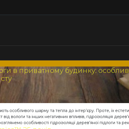
логи в приватному будинку: особлив
сту
ть особливого шарму та тепла до інтер’єру. Проте, їх естети
 від вологи та інших негативних впливів, гідроізоляція дерев
розглянемо особливості гідроізоляції дерев’яної підлоги та ре