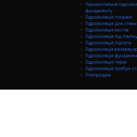
Горизонтальна гідроізо
фундаменту
Гідроізоляція покрівлі
Гідроізоляція для стяж
Гідроізоляція мостів
Гідроізоляція під плитк
Гідроізоляція підлоги
Гідроізоляція резервуар
Гідроізоляція фундаме
Гідроізоляція терас
Гідроізоляція трибун ст
Розпродаж