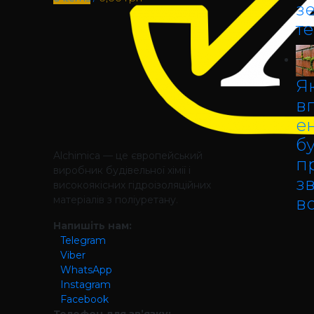
з
т
Як
в
е
б
Alchimica — це європейський
п
виробник будівельної хімії і
зв
високоякісних гідроізоляційних
матеріалів з поліуретану.
в
Напишіть нам:
Telegram
Viber
WhatsApp
Instagram
Facebook