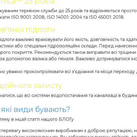
mica™ 25 років
уваним терміном служби до 25 років та відрізняються просто
кати ISO 9001: 2008, ISO 14001: 2004 та ISO 45001: 2018.
ев'яної підлоги
підлоги важливо враховувати його якість, довговічність та зда
мастики або спеціальні гідроізоляційні склади. Перед нанесен
тарого покриття. Рекомендується також виправити всі тріщини
м за допомогою валика або пензля. Важливо дотримуватися і
дно уважно проконтролювати всі з’єднання та місця переходу 
дійного захисту
онатися, що всі системи водопостачання та каналізації в буд
 які види бувають?
ему в іншій статті нашого БЛОГу
ти перевагу високоякісним виробникам з доброю репутацією, 