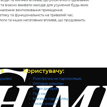
 води та хімічних впливів, що робить його ідеальним
и та вчасно вживати заходів для усунення будь-яких
и належне вентилювання приміщення.
етику та функціональність на тривалий час.
логи та інших негативних впливів, що продовжить
ів
Користувачу:
душової
Розстрочка на гідроізоляцію
Оптовим клієнтам
Стати дилером
Про нас
Магазин гідроізоляції
Умови оплати