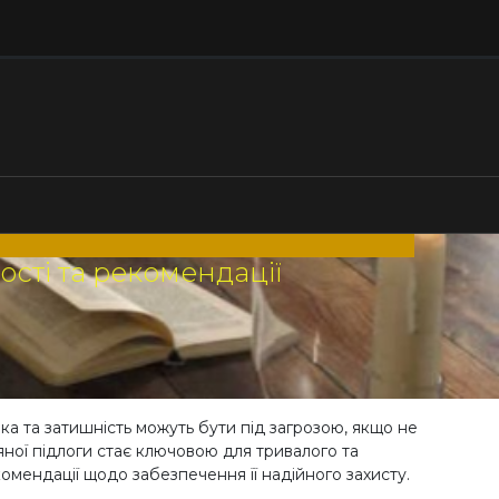
ості та рекомендації
ка та затишність можуть бути під загрозою, якщо не
’яної підлоги стає ключовою для тривалого та
комендації щодо забезпечення її надійного захисту.