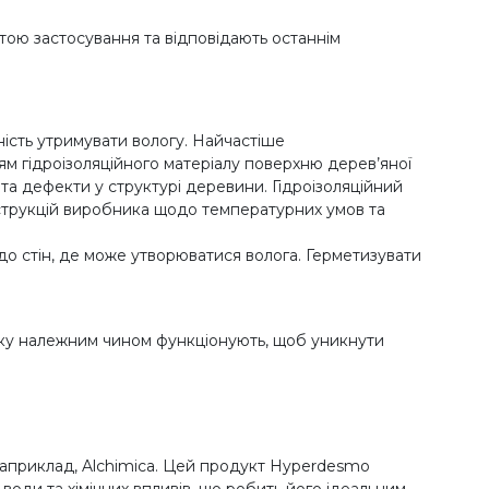
тою застосування та відповідають останнім
тність утримувати вологу. Найчастіше
ням гідроізоляційного матеріалу поверхню дерев’яної
 та дефекти у структурі деревини. Гідроізоляційний
нструкцій виробника щодо температурних умов та
до стін, де може утворюватися волога. Герметизувати
инку належним чином функціонують, щоб уникнути
наприклад, Alchimica. Цей продукт Hyperdesmo