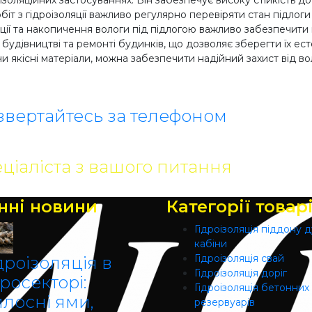
золяційних застосуваннях. Він забезпечує високу стійкість до
іт з гідроізоляції важливо регулярно перевіряти стан підлог
ції та накопичення вологи під підлогою важливо забезпечит
 будівництві та ремонті будинків, що дозволяє зберегти їх ест
якісні матеріали, можна забезпечити надійний захист від во
звертайтесь за телефоном
ціаліста з вашого питання
нні новини
Категорії товар
Гідроізоляція піддону 
кабіни
Гідроізоляція свай
дроізоляція в
Гідроізоляція доріг
росекторі:
Гідроізоляція бетонних
илосні ями,
резервуарів