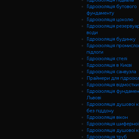
Гідроізоляція підвалів
Гідроізоляція бутового
фундаменту
Гідроізоляція цоколю
Гідроізоляція резервуар
води
Гідроізоляція будинку
Гідроізоляція промисло
підлоги
Гідроізоляція cтелі
Гідроізоляція в Києві
Гідроізоляція санвузла
Праймери для гідроізол
Гідроізоляція відмостки
Гідроізоляція фундамен
Львові
Гідроізоляція душової 
без піддону
Гідроізоляція вікон
Гідроізоляція шиферної
Гідроізоляція душової 
Гідроізоляція труб