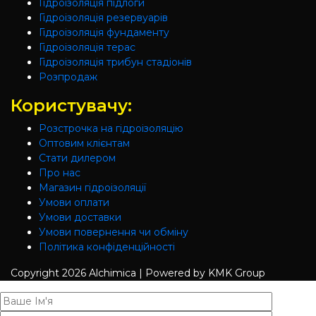
Гідроізоляція підлоги
Гідроізоляція резервуарів
Гідроізоляція фундаменту
Гідроізоляція терас
Гідроізоляція трибун стадіонів
Розпродаж
Користувачу:
Розстрочка на гідроізоляцію
Оптовим клієнтам
Стати дилером
Про нас
Магазин гідроізоляції
Умови оплати
Умови доставки
Умови повернення чи обміну
Політика конфіденційності
Copyright
2026 Alchimica | Powered by KMK Group