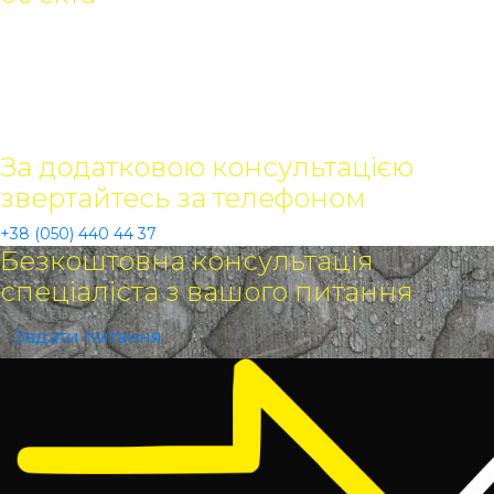
Зверніться до фахівців Alchimica, щоб отримати оптимальну
гідроізоляційну поліуретанову систему для підлоги вашого
виробництва. Інвестуйте у надійність, гігієну,
водонепроникність та довговічність вже сьогодні.
Залишились питання?
За додатковою консультацією
звертайтесь за телефоном
+38 (050) 440 44 37
Безкоштовна консультація
спеціаліста з вашого питання
Задати питання