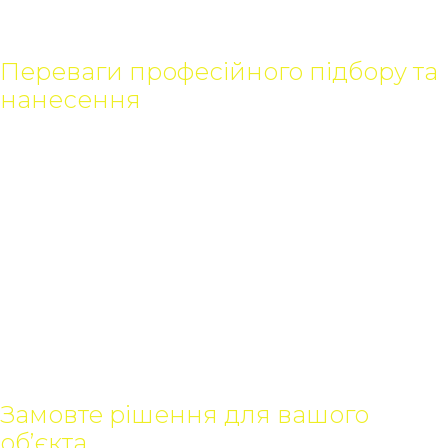
Комплексний підхід дозволяє забезпечити максимальну
довговічність і ефективність рішення.
Переваги професійного підбору та
нанесення
Якість покриття залежить не лише від матеріалу, а й від
правильного нанесення. Воно гарантує повну відповідність
усім технічним і санітарним вимогам.
Що отримує клієнт:
точний підбір системи під задачу (з урахуванням
гідроізоляційних властивостей);
дотримання технології нанесення для створення
монолітного безшовного шару;
офіційну гарантію на матеріали та роботи;
довготривалий надійний результат без протікань і
ремонтів.
Замовте рішення для вашого
об’єкта