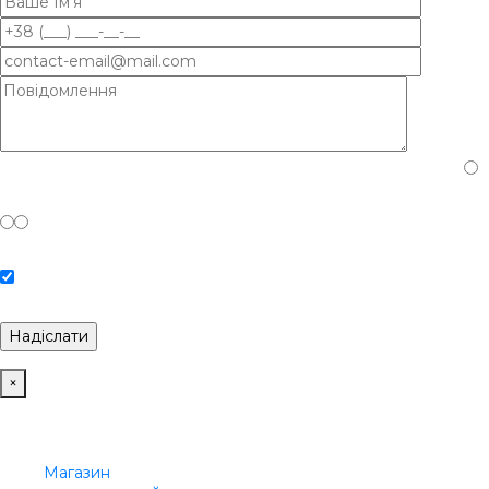
Будь ласка, доведіть, що ви людина, вибравши
вантажівка
.
Погоджуюсь з Політикою конфіденційності та Обробкою
персональних даних.
×
Меню
Категорії
Магазин