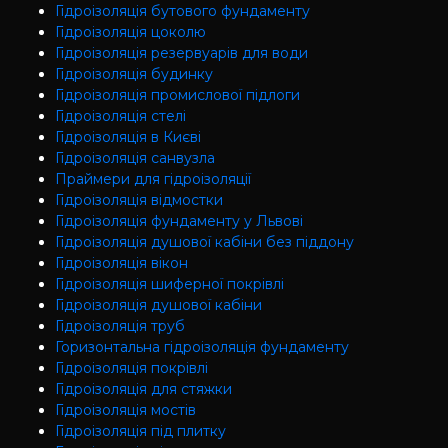
Гідроізоляція бутового фундаменту
Гідроізоляція цоколю
Гідроізоляція резервуарів для води
Гідроізоляція будинку
Гідроізоляція промислової підлоги
Гідроізоляція cтелі
Гідроізоляція в Києві
Гідроізоляція санвузла
Праймери для гідроізоляції
Гідроізоляція відмостки
Гідроізоляція фундаменту у Львові
Гідроізоляція душової кабіни без піддону
Гідроізоляція вікон
Гідроізоляція шиферної покрівлі
Гідроізоляція душової кабіни
Гідроізоляція труб
Горизонтальна гідроізоляція фундаменту
Гідроізоляція покрівлі
Гідроізоляція для стяжки
Гідроізоляція мостів
Гідроізоляція під плитку