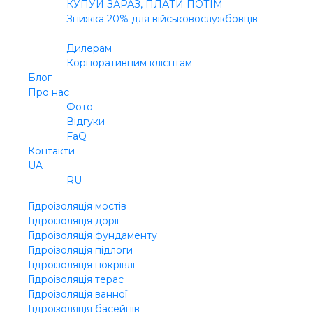
КУПУЙ ЗАРАЗ, ПЛАТИ ПОТІМ
Знижка 20% для військовослужбовців
В2В
Дилерам
Корпоративним клієнтам
Блог
Про нас
Фото
Відгуки
FaQ
Контакти
UA
RU
Гідроізоляція мостів
Гідроізоляція доріг
Гідроізоляція фундаменту
Гідроізоляція підлоги
Гідроізоляція покрівлі
Гідроізоляція терас
Гідроізоляція ванної
Гідроізоляція басейнів