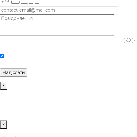
Будь ласка, доведіть, що ви людина, вибравши
дерево
.
Погоджуюсь з Політикою конфіденційності та Обробкою
персональних даних.
×
Політика використання Cookies
Наш сайт використовує файли кукі для поліпшення
користувацького досвіду. Продовжуючи використовувати
сайт, ви погоджуєтеся з цим.
x