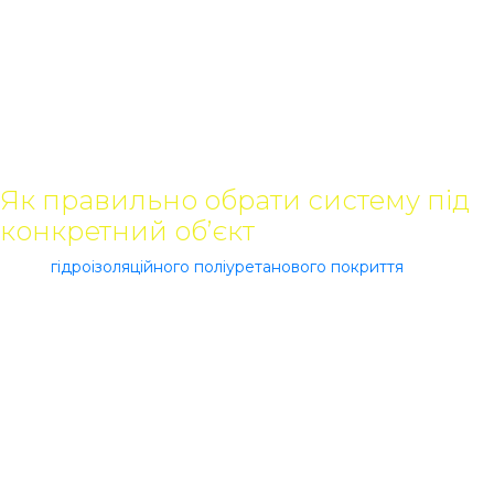
фармацевтичні підприємства;
лабораторії;
склади з контрольованим середовищем;
холодильні камери та зони миття.
У кожному випадку підбирається система відповідно до
навантажень, рівня вологості та умов експлуатації.
Як правильно обрати систему під
конкретний об’єкт
Вибір
гідроізоляційного поліуретанового покриття
залежить
від специфіки виробництва та умов роботи приміщення.
Ключові критерії:
рівень механічного навантаження;
вплив хімічних речовин і мийних засобів;
температурні перепади та вологість середовища;
вимоги до гігієни та водонепроникності;
стан основи (потреба в компенсації тріщин).