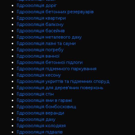
Гідроізоляція доріг
Гідроізоляція бетонних резервуарів
Гідроізоляція квартири
Гідроізоляція балкону
Гідроізоляція басейнів
Гідроізоляція металевого даху
Гідроізоляція лазні та сауни
Гідроізоляція погребу
Гідроізоляція ванної
Гідроізоляція бетонної підлоги
Гідроізоляція підземного паркування
Гідроізоляція кесону
Гідроізоляція укриттів та підземних споруд
Гідроізоляція для дерев'яних поверхонь
Гідроізоляція стін
Гідроізоляція ями в гаражі
Гідроізоляція бомбосховищ
Гідроізоляція веранди
Гідроізоляція даху
Гідроізоляція колодязя
Гідроізоляція підвалів