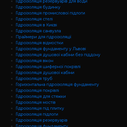
Гідроізоляція резервуарів для води
Гідроізоляція будинку
Гідроізоляція промислової підлоги
Гідроізоляція cтелі
Гідроізоляція в Києві
Гідроізоляція санвузла
Праймери для гідроізоляції
Гідроізоляція відмостки
Гідроізоляція фундаменту у Львові
Гідроізоляція душової кабіни без піддону
Гідроізоляція вікон
Гідроізоляція шиферної покрівлі
Гідроізоляція душової кабіни
Гідроізоляція труб
Горизонтальна гідроізоляція фундаменту
Гідроізоляція покрівлі
Гідроізоляція для стяжки
Гідроізоляція мостів
Гідроізоляція під плитку
Гідроізоляція підлоги
Гідроізоляція резервуарів
Гідроізоляція фундаменту