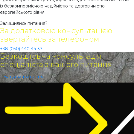
із безкомпромісною надійністю та довговічністю
європейського рівня.
Залишились питання?
За додатковою консультацією
звертайтесь за телефоном
+38 (050) 440 44 37
Безкоштовна консультація
спеціаліста з вашого питання
Задати питання