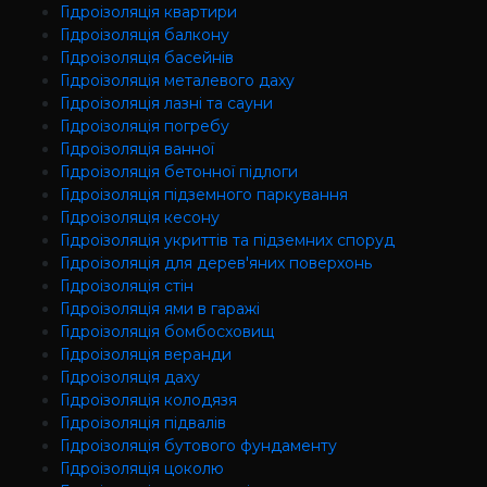
Гідроізоляція квартири
Гідроізоляція балкону
Гідроізоляція басейнів
Гідроізоляція металевого даху
Гідроізоляція лазні та сауни
Гідроізоляція погребу
Гідроізоляція ванної
Гідроізоляція бетонної підлоги
Гідроізоляція підземного паркування
Гідроізоляція кесону
Гідроізоляція укриттів та підземних споруд
Гідроізоляція для дерев'яних поверхонь
Гідроізоляція стін
Гідроізоляція ями в гаражі
Гідроізоляція бомбосховищ
Гідроізоляція веранди
Гідроізоляція даху
Гідроізоляція колодязя
Гідроізоляція підвалів
Гідроізоляція бутового фундаменту
Гідроізоляція цоколю