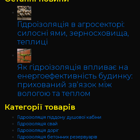
Гідроізоляція в агросекторі:
силосні ями, зерносховища,
теплиці
Як гідроізоляція впливає на
енергоефективність будинку:
прихований зв’язок між
вологою та теплом
Категорії товарів
Гідроізоляція піддону душової кабіни
Гідроізоляція свай
Гідроізоляція доріг
Гідроізоляція бетонних резервуарів