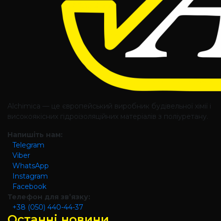
Alchimica — це європейський виробник будівельної хімії і
високоякісних гідроізоляційних матеріалів з поліуретану.
Напишіть нам:
Telegram
Viber
WhatsApp
Instagram
Facebook
Телефон для зв’язку:
+38 (050) 440-44-37
Останні новини