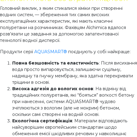
Головний виклик, з яким стикалися хіміки при створенні
водних систем, — збереження тих самих високих
експлуатаційних характеристик, які мають класичні
поліуретани на розчинниках. Фахівцям Alchimica вдалося
розв’язати це завдання за допомогою запатентованої
технології водної дисперсії.
Продукти серії
AQUASMART®
поєднують у собі найкраще:
Повна безшовність та еластичність
: Після висихання
вода просто випаровується, залишаючи суцільну,
надміцну та гнучку мембрану, яка здатна перекривати
тріщини в основі.
Висока адгезія до вологих основ
: На відміну від
традиційних поліуретанів, які “бояться” вогкості бетону
при нанесенні, системи AQUASMART® чудово
зчіплюються з вологим (але не мокрим) бетоном,
оскільки самі створені на водній основі.
Екологічна сертифікація
: Матеріали відповідають
найсуворішим європейським стандартам щодо
обмеження емісії шкідливих речовин у навколишнє