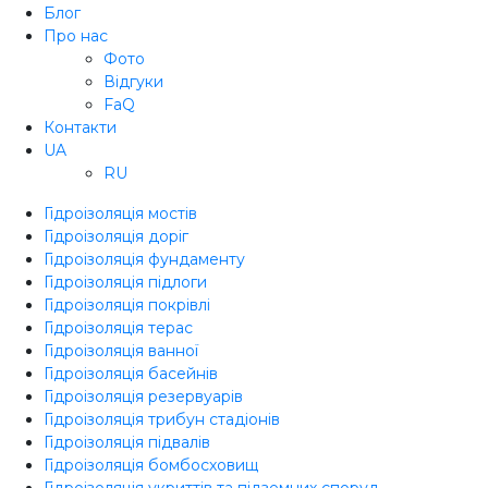
Блог
Про нас
Фото
Відгуки
FaQ
Контакти
UA
RU
Гідроізоляція мостів
Гідроізоляція доріг
Гідроізоляція фундаменту
Гідроізоляція підлоги
Гідроізоляція покрівлі
Гідроізоляція терас
Гідроізоляція ванної
Гідроізоляція басейнів
Гідроізоляція резервуарів
Гідроізоляція трибун стадіонів
Гідроізоляція підвалів
Гідроізоляція бомбосховищ