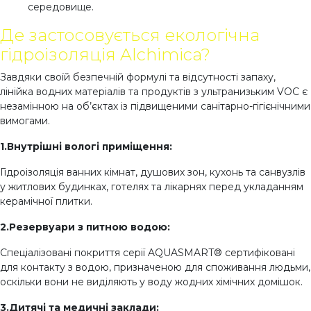
середовище.
Де застосовується екологічна
гідроізоляція Alchimica?
Завдяки своїй безпечній формулі та відсутності запаху,
лінійка водних матеріалів та продуктів з ультранизьким VOC є
незамінною на об’єктах із підвищеними санітарно-гігієнічними
вимогами.
1.Внутрішні вологі приміщення:
Гідроізоляція ванних кімнат, душових зон, кухонь та санвузлів
у житлових будинках, готелях та лікарнях перед укладанням
керамічної плитки.
2.Резервуари з питною водою:
Спеціалізовані покриття серії AQUASMART® сертифіковані
для контакту з водою, призначеною для споживання людьми,
оскільки вони не виділяють у воду жодних хімічних домішок.
3.Дитячі та медичні заклади: