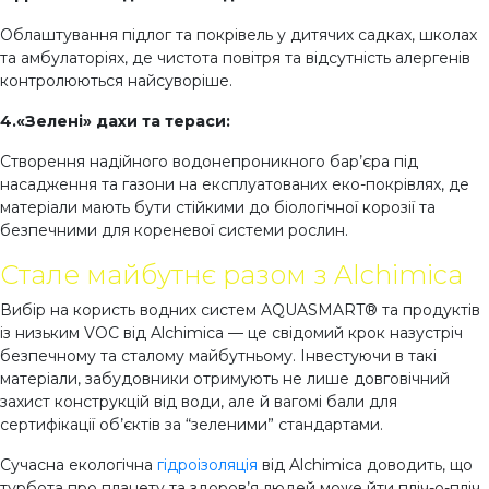
Облаштування підлог та покрівель у дитячих садках, школах
та амбулаторіях, де чистота повітря та відсутність алергенів
контролюються найсуворіше.
4.«Зелені» дахи та тераси:
Створення надійного водонепроникного бар’єра під
насадження та газони на експлуатованих еко-покрівлях, де
матеріали мають бути стійкими до біологічної корозії та
безпечними для кореневої системи рослин.
Стале майбутнє разом з Alchimica
Вибір на користь водних систем AQUASMART® та продуктів
із низьким VOC від Alchimica — це свідомий крок назустріч
безпечному та сталому майбутньому. Інвестуючи в такі
матеріали, забудовники отримують не лише довговічний
захист конструкцій від води, але й вагомі бали для
сертифікації об’єктів за “зеленими” стандартами.
Сучасна екологічна
гідроізоляція
від Alchimica доводить, що
турбота про планету та здоров’я людей може йти пліч-о-пліч