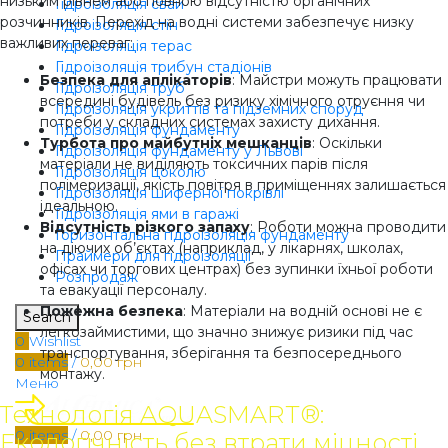
низьким рівнем або повною відсутністю органічних
Гідроізоляція свай
розчинників. Перехід на водні системи забезпечує низку
Гідроізоляція стін
важливих переваг:
Гідроізоляція терас
Гідроізоляція трибун стадіонів
Безпека для аплікаторів
: Майстри можуть працювати
Гідроізоляція труб
всередині будівель без ризику хімічного отруєння чи
Гідроізоляція укриттів та підземних споруд
потреби у складних системах захисту дихання.
Гідроізоляція фундаменту
Турбота про майбутніх мешканців
: Оскільки
Гідроізоляція фундаменту у Львові
матеріали не виділяють токсичних парів після
Гідроізоляція цоколю
полімеризації, якість повітря в приміщеннях залишається
Гідроізоляція шиферної покрівлі
ідеальною.
Гідроізоляція ями в гаражі
Відсутність різкого запаху
: Роботи можна проводити
Горизонтальна гідроізоляція фундаменту
на діючих об’єктах (наприклад, у лікарнях, школах,
Праймери для гідроізоляції
офісах чи торгових центрах) без зупинки їхньої роботи
Розпродаж
та евакуації персоналу.
Пожежна безпека
: Матеріали на водній основі не є
Search
легкозаймистими, що значно знижує ризики під час
0
Wishlist
транспортування, зберігання та безпосереднього
0
items
/
0,00
грн
монтажу.
Меню
Технологія AQUASMART®:
0
items
/
0,00
грн
Екологічність без втрати міцності