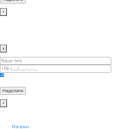
×
Політика використання Cookies
Наш сайт використовує файли кукі для поліпшення
користувацького досвіду. Продовжуючи використовувати
сайт, ви погоджуєтеся з цим.
x
Погоджуюсь з Політикою конфіденційності та Обробкою
персональних даних.
×
Меню
Категорії
Магазин