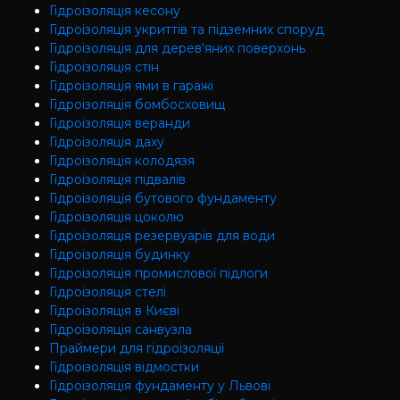
Гідроізоляція кесону
Гідроізоляція укриттів та підземних споруд
Гідроізоляція для дерев'яних поверхонь
Гідроізоляція стін
Гідроізоляція ями в гаражі
Гідроізоляція бомбосховищ
Гідроізоляція веранди
Гідроізоляція даху
Гідроізоляція колодязя
Гідроізоляція підвалів
Гідроізоляція бутового фундаменту
Гідроізоляція цоколю
Гідроізоляція резервуарів для води
Гідроізоляція будинку
Гідроізоляція промислової підлоги
Гідроізоляція cтелі
Гідроізоляція в Києві
Гідроізоляція санвузла
Праймери для гідроізоляції
Гідроізоляція відмостки
Гідроізоляція фундаменту у Львові