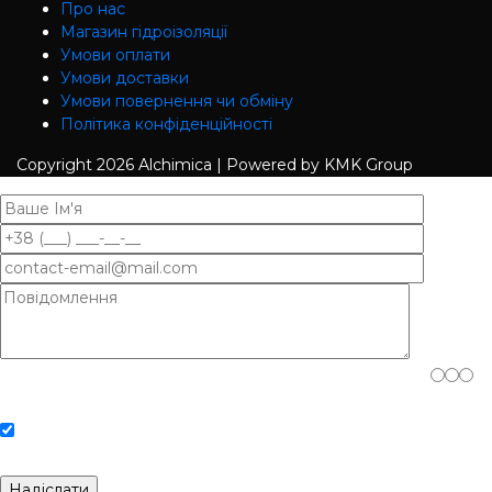
Про нас
Магазин гідроізоляції
Умови оплати
Умови доставки
Умови повернення чи обміну
Політика конфіденційності
Copyright
2026 Alchimica | Powered by KMK Group
Будь ласка, доведіть, що ви людина, вибравши
чашка
.
Погоджуюсь з Політикою конфіденційності та Обробкою
персональних даних.