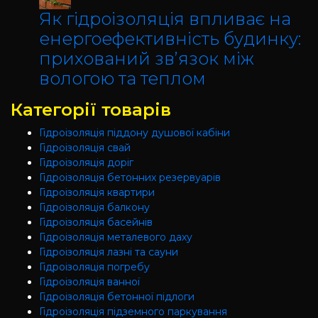
Як гідроізоляція впливає на
енергоефективність будинку:
прихований зв’язок між
вологою та теплом
Категорії товарів
Гідроізоляція піддону душової кабіни
Гідроізоляція свай
Гідроізоляція доріг
Гідроізоляція бетонних резервуарів
Гідроізоляція квартири
Гідроізоляція балкону
Гідроізоляція басейнів
Гідроізоляція металевого даху
Гідроізоляція лазні та сауни
Гідроізоляція погребу
Гідроізоляція ванної
Гідроізоляція бетонної підлоги
Гідроізоляція підземного паркування