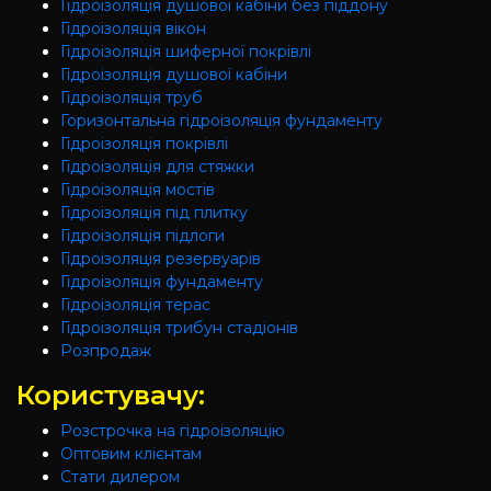
Гідроізоляція душової кабіни без піддону
Гідроізоляція вікон
Гідроізоляція шиферної покрівлі
Гідроізоляція душової кабіни
Гідроізоляція труб
Горизонтальна гідроізоляція фундаменту
Гідроізоляція покрівлі
Гідроізоляція для стяжки
Гідроізоляція мостів
Гідроізоляція під плитку
Гідроізоляція підлоги
Гідроізоляція резервуарів
Гідроізоляція фундаменту
Гідроізоляція терас
Гідроізоляція трибун стадіонів
Розпродаж
Користувачу:
Розстрочка на гідроізоляцію
Оптовим клієнтам
Стати дилером