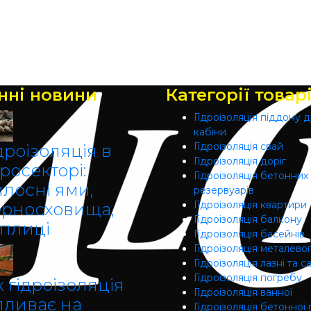
нні новини
Категорії товар
Гідроізоляція піддону 
кабіни
Гідроізоляція свай
дроізоляція в
Гідроізоляція доріг
росекторі:
Гідроізоляція бетонних
илосні ями,
резервуарів
Гідроізоляція квартири
ерносховища,
Гідроізоляція балкону
еплиці
Гідроізоляція басейнів
Гідроізоляція металево
Гідроізоляція лазні та с
Гідроізоляція погребу
 гідроізоляція
Гідроізоляція ванної
пливає на
Гідроізоляція бетонної 