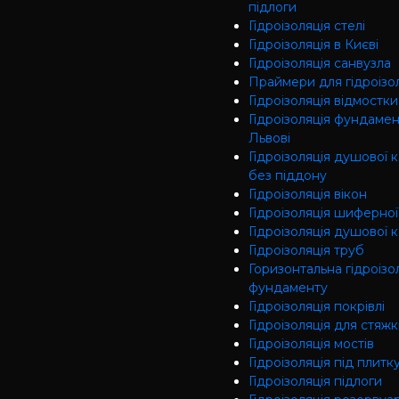
підлоги
Гідроізоляція cтелі
Гідроізоляція в Києві
Гідроізоляція санвузла
Праймери для гідроізол
Гідроізоляція відмостки
Гідроізоляція фундамен
Львові
Гідроізоляція душової 
без піддону
Гідроізоляція вікон
Гідроізоляція шиферної
Гідроізоляція душової 
Гідроізоляція труб
Горизонтальна гідроізо
фундаменту
Гідроізоляція покрівлі
Гідроізоляція для стяж
Гідроізоляція мостів
Гідроізоляція під плитк
Гідроізоляція підлоги