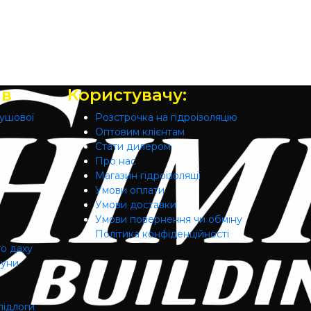
ів
Користувачу:
душової
Розстрочка на гідроізоляцію
Оптовим клієнтам
Стати дилером
Про нас
Магазин гідроізоляції
Умови оплати
Умови доставки
Умови повернення чи обміну
Політика конфіденційності
го даху
ауни
підлоги