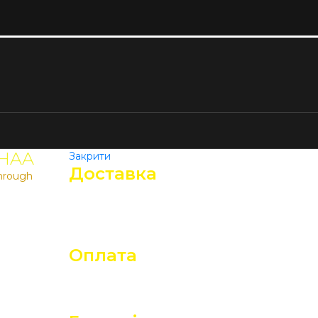
-HAA
Закрити
Доставка
through
У поштове відділення
Кур’єром
Самовивіз
Оплата
Банківський переказ
При отриманні