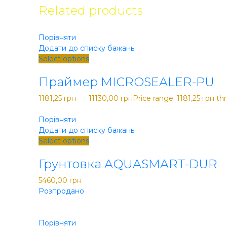
Related products
Порівняти
Додати до списку бажань
Select options
Закрити
Праймер MICROSEALER-PU
1181,25
грн
–
11130,00
грн
Price range: 1181,25 грн t
Порівняти
Додати до списку бажань
Select options
Закрити
Грунтовка AQUASMART-DUR
5460,00
грн
Розпродано
Порівняти