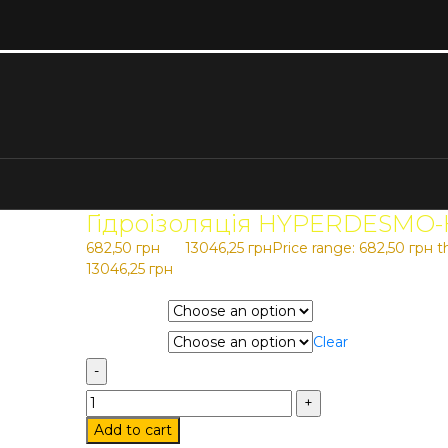
Гідроізоляція HYPERDESMO
682,50
грн
–
13046,25
грн
Price range: 682,50 грн 
13046,25 грн
Колір
Фасування
Clear
Гідроізоляція HYPERDESMO-HAA quantity
Add to cart