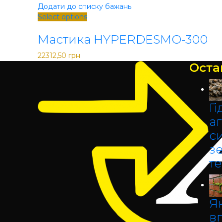
Додати до списку бажань
Select options
Закрити
Мастика HYPERDESMO-300
22312,50
грн
Оста
Гі
аг
с
з
т
Як
в