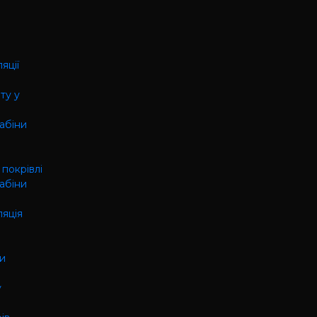
яції
ту у
кабіни
 покрівлі
кабіни
ляція
ки
у