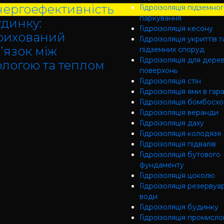
нергоефективність
Гідроізоляція підземно
паркування
удинку:
Гідроізоляція кесону
рихований
Гідроізоляція укриттів т
’язок між
підземних споруд
Гідроізоляція для дере
ологою та теплом
поверхонь
Гідроізоляція стін
Гідроізоляція ями в гар
Гідроізоляція бомбосх
Гідроізоляція веранди
Гідроізоляція даху
Гідроізоляція колодязя
Гідроізоляція підвалів
Гідроізоляція бутового
фундаменту
Гідроізоляція цоколю
Гідроізоляція резервуар
води
Гідроізоляція будинку
Гідроізоляція промисло