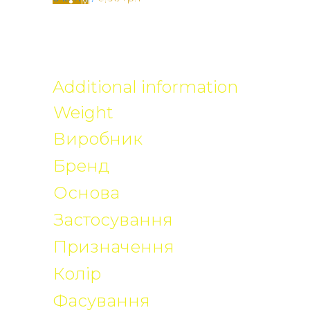
Може застосовуватися в контакті з питною 
Для зовнішніх та внутрішніх робіт
Наноситься пензлем, валиком чи апаратом для без
загальними витратами 1,5-2,0 кг/м2.
Additional information
Weight
N/A
ALCHIMICA
Виробник
HYPERDESMO
Бренд
Поліуретанова
Основа
Внутрішнє застосування, 
Застосування
Бетонні поверхні, Металок
Призначення
Білий, Сірий
Колір
1 кг, 6 кг, 25 кг
Фасування