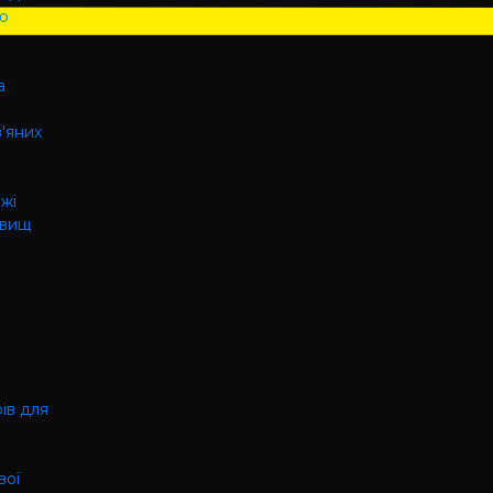
го
а
в'яних
ажі
овищ
ів для
вої