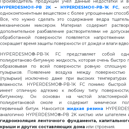
Производитель продукции учел данные недостатки и в
HYPERDESMO®-РВ 2K
–
HYPERDESMO®-PB-1K FC
, ко
однокомпонентным веществом с более упрощенным способ
Все, что нужно сделать это содержание ведра тщател
механическим миксером. Материал содержит раствори
дополнительное разбавление растворителями не допускае
обработанной поверхности появляется напротяжении 
сокращает время защиты поверхности от дождя и влаги вдво
HYPERDESMO®-PB-1K FC представляет собой одно
полиуретаново-битумную жидкость, которая очень быстро 
образовывая по всей поверхности ровную сплошную
пузырьков. Появление воздуха между поверхностью
(пузырьки) исключено даже при высоких температура
влажности. HYPERDESMO®-PB-1K FC помимо быстрой 
имеет отличную адгезию к любому типу поверхности
битумному. Он основан на чистой эластомерной
полиуретановой смоле и содержит химически пол
первичный битум. Наносится
жидкая резина
HYPERDES
аналогично HYPERDESMO
®-
РВ 2K кистью или шпателем 
гидроизоляция ленточного фундамента, капитальног
крыши и других составляющих дома
или строения.