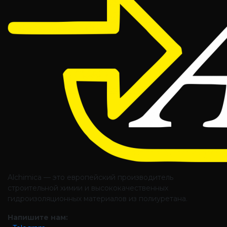
Alchimica — это европейский производитель
строительной химии и высококачественных
гидроизоляционных материалов из полиуретана.
Напишите нам: