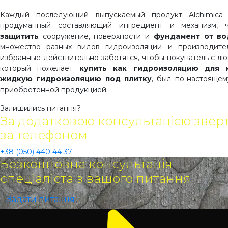
Каждый последующий выпускаемый продукт Alchimica 
продуманный составляющий ингредиент и механизм, 
защитить
сооружение, поверхности и
фундамент от в
множество разных видов гидроизоляции и производите
избранные действительно заботятся, чтобы покупатель с лю
который пожелает
купить как гидроизоляцию для 
жидкую гидроизоляцию под плитку
, был по-настояще
приобретенной продукцией.
Залишились питання?
За додатковою консультацією звер
за телефоном
+38 (050) 440 44 37
Безкоштовна консультація
спеціаліста з вашого питання
Задати питання