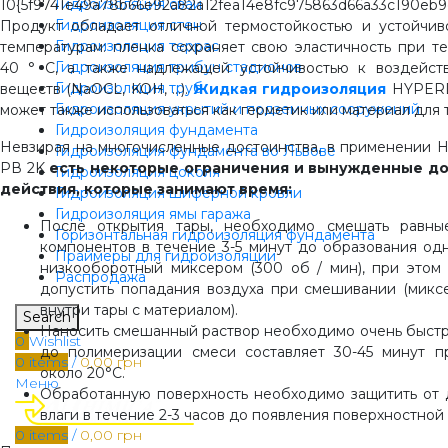
Гидроизоляция свай
10{5f9741e49a78b66e92a82a12fea14e8fc975863d66a33c190eb9
Гидроизоляция стен
Продукт обладает отличной термостойкостью и устойчив
Гидроизоляция террас
температурам: пленка сохраняет свою эластичность при т
Гидроизоляция трибун стадионов
40 ° С, а также надлежащей устойчивостью к воздейст
Гидроизоляция труб
веществ (NaOCL, KOH, …).
Жидкая гидроизоляция
HYPER
Гидроизоляция укрытий и подземных сооружений
может также использоваться как герметик или материал для 
Гидроизоляция фундамента
Невзирая на многочисленные достоинства, в применени
Гидроизоляция фундамента во Львове
РВ 2K
есть некоторые ограничения и вынужденные д
Гидроизоляция цоколя
действия, которые занимают время:
Гидроизоляция шиферной кровли
Гидроизоляция ямы гаража
После открытия тары, необходимо смешать равны
Горизонтальная гидроизоляция фундамента
компонентов в течение 3-5 минут до образования о
Праймеры для гидроизоляции
низкооборотный миксером (300 об / мин), при этом
Распродажа
допустить попадания воздуха при смешивании (микс
внутри тары с материалом).
Search
Наносить смешанный раствор необходимо очень быстро
0
Wishlist
до полимеризации смеси составляет 30-45 минут п
0
items
/
0,00
грн
около 20°C.
Меню
Обработанную поверхность необходимо защитить от 
влаги в течение 2-3 часов до появления поверхностной
0
items
/
0,00
грн