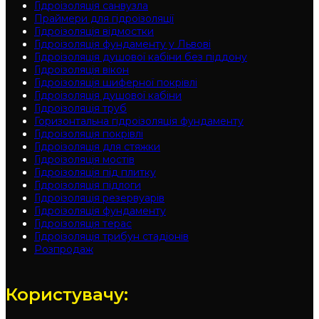
Гідроізоляція санвузла
Праймери для гідроізоляції
Гідроізоляція відмостки
Гідроізоляція фундаменту у Львові
Гідроізоляція душової кабіни без піддону
Гідроізоляція вікон
Гідроізоляція шиферної покрівлі
Гідроізоляція душової кабіни
Гідроізоляція труб
Горизонтальна гідроізоляція фундаменту
Гідроізоляція покрівлі
Гідроізоляція для стяжки
Гідроізоляція мостів
Гідроізоляція під плитку
Гідроізоляція підлоги
Гідроізоляція резервуарів
Гідроізоляція фундаменту
Гідроізоляція терас
Гідроізоляція трибун стадіонів
Розпродаж
Користувачу: