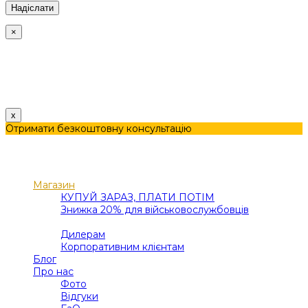
×
Політика використання Cookies
Наш сайт використовує файли кукі для поліпшення
користувацького досвіду. Продовжуючи використовувати
сайт, ви погоджуєтеся з цим.
x
Отримати безкоштовну консультацію
Меню
Категорії
Магазин
КУПУЙ ЗАРАЗ, ПЛАТИ ПОТІМ
Знижка 20% для військовослужбовців
В2В
Дилерам
Корпоративним клієнтам
Блог
Про нас
Фото
Відгуки