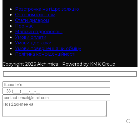
Розстрочка на гідроізоляцію
Оптовим клієнтам
Стати дилером
Про нас
Магазин гідроізоляції
Умови оплати
Умови доставки
Умови повернення чи обміну
Політика конфіденційності
Copyright
2026 Alchimica | Powered by KMK Group
Будь ласка, доведіть, що ви людина, вибравши
серце
.