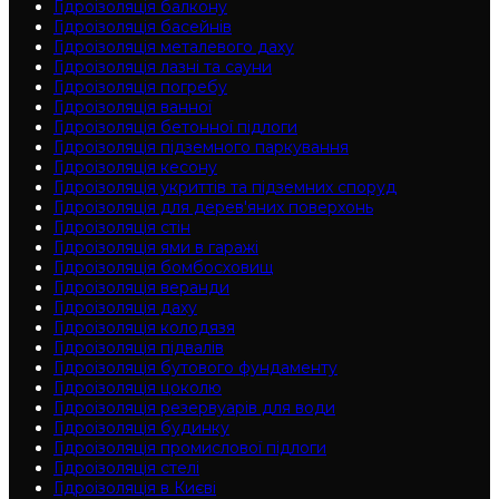
Гідроізоляція балкону
Гідроізоляція басейнів
Гідроізоляція металевого даху
Гідроізоляція лазні та сауни
Гідроізоляція погребу
Гідроізоляція ванної
Гідроізоляція бетонної підлоги
Гідроізоляція підземного паркування
Гідроізоляція кесону
Гідроізоляція укриттів та підземних споруд
Гідроізоляція для дерев'яних поверхонь
Гідроізоляція стін
Гідроізоляція ями в гаражі
Гідроізоляція бомбосховищ
Гідроізоляція веранди
Гідроізоляція даху
Гідроізоляція колодязя
Гідроізоляція підвалів
Гідроізоляція бутового фундаменту
Гідроізоляція цоколю
Гідроізоляція резервуарів для води
Гідроізоляція будинку
Гідроізоляція промислової підлоги
Гідроізоляція cтелі
Гідроізоляція в Києві