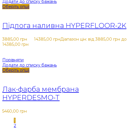
Додати до списку бажань
Оберіть опції
Закрити
Підлога наливна HYPERFLOOR-2K
3885,00
грн
-
14385,00
грн
Діапазон цін: від 3885,00 грн до
14385,00 грн
Порівняти
Додати до списку бажань
Оберіть опції
Закрити
Лак-фарба мембрана
HYPERDESMO-T
5460,00
грн
1
2