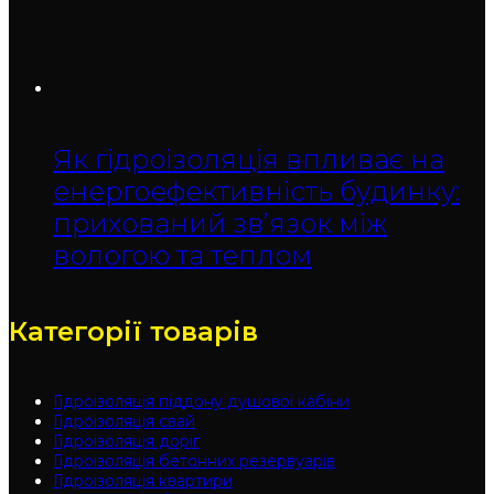
Як гідроізоляція впливає на
енергоефективність будинку:
прихований зв’язок між
вологою та теплом
Категорії товарів
Гідроізоляція піддону душової кабіни
Гідроізоляція свай
Гідроізоляція доріг
Гідроізоляція бетонних резервуарів
Гідроізоляція квартири