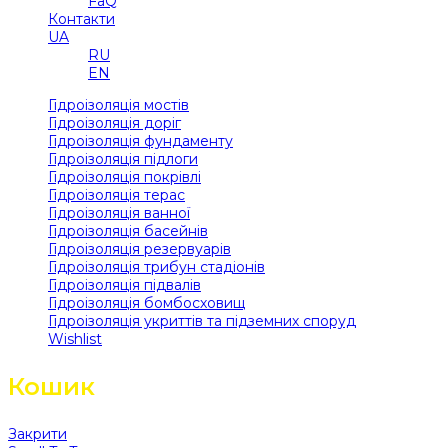
FaQ
Контакти
UA
RU
EN
Гідроізоляція мостів
Гідроізоляція доріг
Гідроізоляція фундаменту
Гідроізоляція підлоги
Гідроізоляція покрівлі
Гідроізоляція терас
Гідроізоляція ванної
Гідроізоляція басейнів
Гідроізоляція резервуарів
Гідроізоляція трибун стадіонів
Гідроізоляція підвалів
Гідроізоляція бомбосховищ
Гідроізоляція укриттів та підземних споруд
Wishlist
Кошик
Закрити