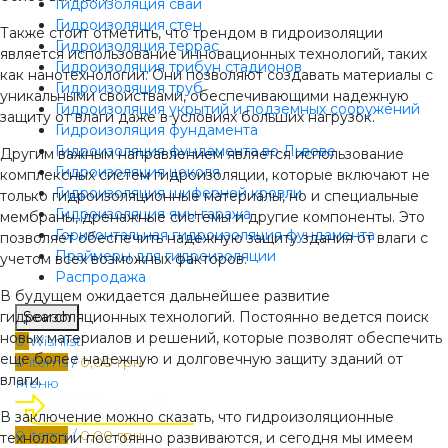
Гидроизоляция свай
Гидроизоляция стен
Также стоит отметить, что трендом в гидроизоляции
Гидроизоляция террас
является использование инновационных технологий, таких
Гидроизоляция трибун стадионов
как нанотехнологии. Они позволяют создавать материалы с
Гидроизоляция труб
уникальными свойствами, обеспечивающими надежную
Гидроизоляция укрытий и подземных сооружений
защиту от влаги даже в условиях больших нагрузок.
Гидроизоляция фундамента
Гидроизоляция фундамента во Львове
Другим важным направлением является использование
Гидроизоляция цоколя
комплексных систем гидроизоляции, которые включают не
Гидроизоляция шиферной кровли
только гидроизоляционные материалы, но и специальные
Гидроизоляция ямы гаража
мембраны, дренажные системы и другие компоненты. Это
Горизонтальная гидроизоляция фундамента
позволяет обеспечить надежную защиту здания от влаги с
Праймеры для гидроизоляции
учетом всех возможных факторов.
Распродажа
В будущем ожидается дальнейшее развитие
Search
гидроизоляционных технологий. Постоянно ведется поиск
новых материалов и решений, которые позволят обеспечить
0
Wishlist
еще более надежную и долговечную защиту зданий от
0
items
/
0,00
грн
влаги.
Меню
В заключение можно сказать, что гидроизоляционные
0
items
/
0,00
грн
технологии постоянно развиваются, и сегодня мы имеем