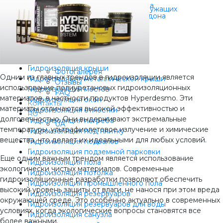
Гидроизоляция душевого поддона
Скидка 20% для военнослужащих
Гидроизоляция душевой без поддона
B2B
Гидроизоляция квартиры
Дилерам
Гидроизоляция кессона
Корпоративным клиентам
Гидроизоляция колодца
Блог
Гидроизоляция кровли
О нас
Гидроизоляция крыши
Фотогалерея
Одним из главных трендов в гидроизоляции является
Гидроизоляция металлической крыши
Отзывы
использование полиуретановых гидроизоляционных
Гидроизоляция мостов
FAQ
материалов, в частности продуктов Hyperdesmo. Эти
Гидроизоляция окон
Контакты
материалы отличаются высокой эффективностью и
Гидроизоляция отмостки
RU
долговечностью. Они выдерживают экстремальные
Гидроизоляция погреба
UA
температуры, ультрафиолетовое излучение и химические
Гидроизоляция под плитку
вещества, что делает их идеальными для любых условий.
Гидроизоляция подвалов
Гидроизоляция подземной парковки
Еще одним важным трендом является использование
Гидроизоляция пола
экологически чистых материалов. Современные
Гидроизоляция потолка
гидроизоляционные разработки позволяют обеспечить
Гидроизоляция промышленного пола
высокий уровень защиты от влаги, не нанося при этом вреда
Гидроизоляция резервуаров
окружающей среде. Это особенно актуально в современных
Гидроизоляция резервуаров для воды
условиях, когда экологические вопросы становятся все
Гидроизоляция санузла
более важными.