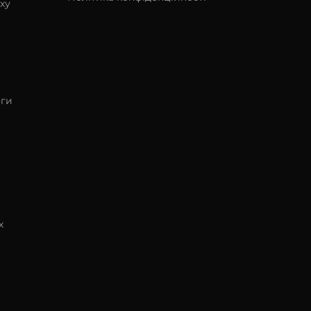
ху
оги
х