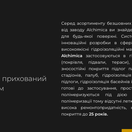
Серед асортименту безшовних 
від заводу Alchimica ви знайд
для будь-якої поверхні. Сис
інноваційні розробки в сфері 
високоякісні гідроізоляційні м
Alchimica
застосовуються в гід
(покрівля, підвали, тераси)
зносостійкі покриття підлог п
стадіонів, палуб, гідроізоляц
: прихований
підлоги, гідроізоляція басейнів
ом
готові до застосування, прос
полімеризуються під дією в
полімеризації тому відсутні лет
висока ремонтопридатність,
покриття до
25 років.