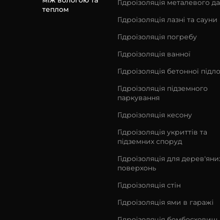
між вологою та
Гідроізоляція металевого да
теплом
Гідроізоляція лазні та сауни
Гідроізоляція погребу
Гідроізоляція ванної
Гідроізоляція бетонної підл
Гідроізоляція підземного
паркування
Гідроізоляція кесону
Гідроізоляція укриттів та
підземних споруд
Гідроізоляція для дерев'яни
поверхонь
Гідроізоляція стін
Гідроізоляція ями в гаражі
Гідроізоляція бомбосховищ