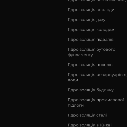
Гідроізоляція веранди
Гідроізоляція даху
Гідроізоляція колодязя
Гідроізоляція підвалів
Гідроізоляція бутового
фундаменту
Гідроізоляція цоколю
Гідроізоляція резервуарів д
води
Гідроізоляція будинку
Гідроізоляція промислової
підлоги
Гідроізоляція cтелі
Гідроізоляція в Києві