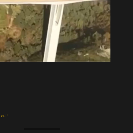
хні!
РОЗПРОДАНО