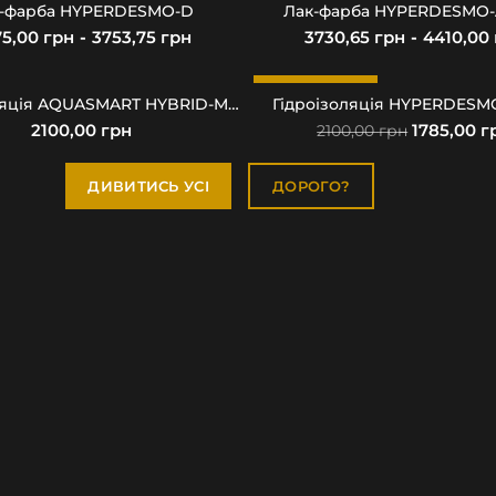
-фарба HYPERDESMO-D
Лак-фарба HYPERDESMO-
грн
грн
грн
РОЗПРОДАЖ
Гідроізоляція AQUASMART HYBRID-MONO
Гідроізоляція HYPERDES
грн
1785,00
г
2100,00
грн
ДИВИТИСЬ УСІ
ДОРОГО?