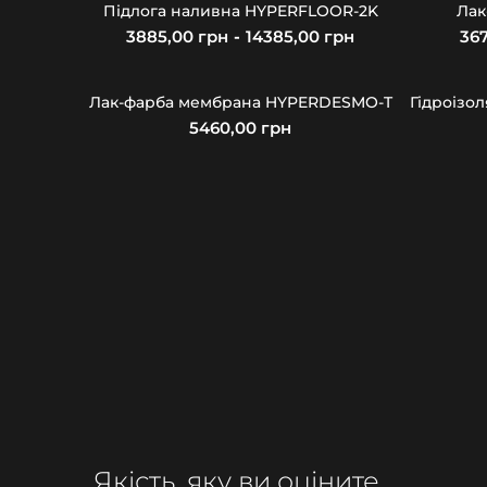
Підлога наливна HYPERFLOOR-2K
Лак
грн
грн
Лак-фарба мембрана HYPERDESMO-T
грн
Якість, яку ви оціните