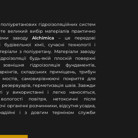
поліуретанових гідроізоляційних систем
ете великий вибір матеріалів практично
теми заводу
Alchimica
– це передові
будівельної хімії, сучасні технології і
атеріали з поліуретану. Матеріали заводу
роізоляції будь-якій плоскій поверхні
, зовнішня гідроізоляція фундаментів,
аркінгів, складських приміщень, трибун
ія мостів, самовирівнюючі покриття для
 і резервуарів, герметизація швів. Завжди
ті у використанні і легко наносяться,
ологості повітря, нетоксичні після
ючі органічні розчинники, відсутня усадка,
 надійні і з довгим терміном служби