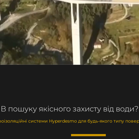
В пошуку якісного захисту від води?
роізоляційні системи Hyperdesmo для будь-якого типу повер
РОЗПРОДАЖ