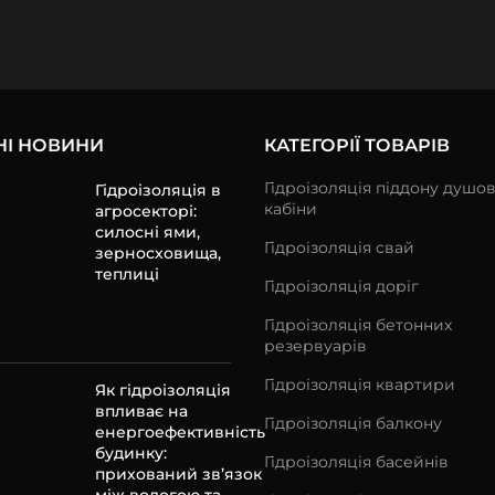
НІ НОВИНИ
КАТЕГОРІЇ ТОВАРІВ
Гідроізоляція піддону душов
Гідроізоляція в
кабіни
агросекторі:
силосні ями,
Гідроізоляція свай
зерносховища,
теплиці
Гідроізоляція доріг
Гідроізоляція бетонних
резервуарів
Гідроізоляція квартири
Як гідроізоляція
впливає на
Гідроізоляція балкону
енергоефективність
будинку:
Гідроізоляція басейнів
прихований зв’язок