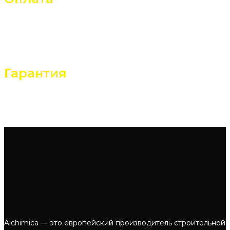
Банковский перевод
При получении
Гарантия
Обмен в течение 14 дней
Возврат в течение 14 дней
Alchimica — это европейский производитель строительной