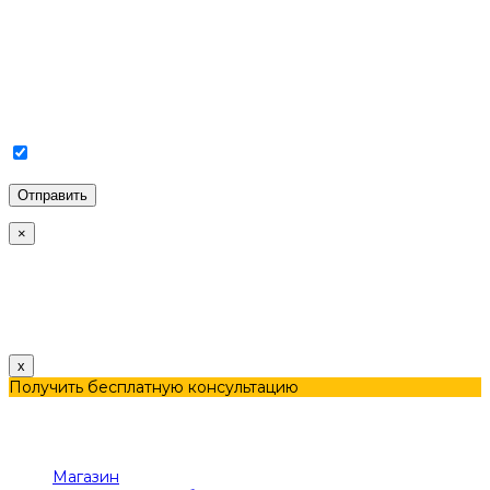
Соглашаюсь с Политикой конфиденциальности и
Обработкой персональных данных.
×
Политика использования Cookies
Наш сайт использует файлы cookie для улучшения
пользовательского опыта. Продолжая использовать сайт,
вы соглашаетесь с этим.
x
Получить бесплатную консультацию
Меню
Категории
Магазин